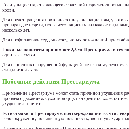
Если у пациента, страдающего сердечной недостаточностью, на
крови.
Для предотвращения повторного инсульта пациентам, у которы
препарат две недели, после чего пациенту назначают индапам
несколько лет.
Для профилактики сердечнососудистых осложнений при стабиль
Пожилые пациенты принимают 2,5 мг Престариума в течение 
один раз в сутки.
Для пациентов с нарушенной функцией почек схему лечения ко
стандартной схеме.
Побочные действия Престариума
Применение Престариума может стать причиной ухудшения рабо
проблем с дыханием, сухости во рту, панкреатита, холестатиче
ухудшения аппетита.
Есть отзывы о Престариуме, подтверждающие то, что лека
головокружение, повышенную потливость, звон в ушах, аритми
Кроме этого, на фоне лечения Престариумом и аналогами преп