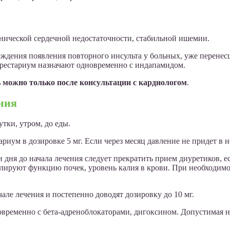
онической сердечной недостаточности, стабильной ишемии.
дения появления повторного инсульта у больных, уже перенес
Престариум назначают одновременно с индапамидом.
можно только после консультации с кардиологом
.
ния
тки, утром, до еды.
иум в дозировке 5 мг. Если через месяц давление не придет в н
и дня до начала лечения следует прекратить прием диуретиков, 
олируют функцию почек, уровень калия в крови. При необходимос
ле лечения и постепенно доводят дозировку до 10 мг.
временно с бета-адреноблокаторами, дигоксином. Допустимая нач