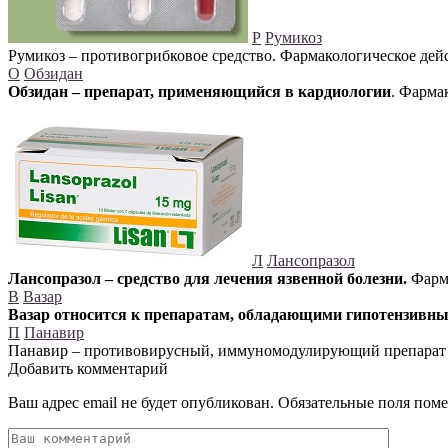
Р
Румикоз
Румикоз – противогрибковое средство. Фармакологическое де
О
Обзидан
Обзидан – препарат, применяющийся в кардиологии
. Фарма
Л
Лансопразол
Лансопразол – средство для лечения язвенной болезни.
Фарма
В
Вазар
Вазар относится к препаратам, обладающими гипотензивны
П
Панавир
Панавир – противовирусный, иммуномодулирующий препарат р
Добавить комментарий
Ваш адрес email не будет опубликован.
Обязательные поля пом