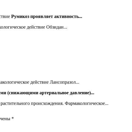
йствие
Румикоз проявляет активность...
кологическое действие Обзидан...
кологическое действие Лансопразол...
ми (снижающими артериальное давление)...
астительного происхождения. Фармакологическое...
ечены
*