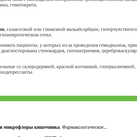
ина, гематокрита.
ии
, галактозной или глюкозной мальабсорбции, гиперчувствите
гионевротическом отеке.
имать пациенты, у которых из-за проведения гемодиализа, при
 диагностирована стенокардия, гипонатриемия, цереброваскуляр
льные со склеродермией, красной волчанкой, гиперкалиемией, 
унодепрессанты.
ния микрофлоры кишечника
. Фармакологическое...