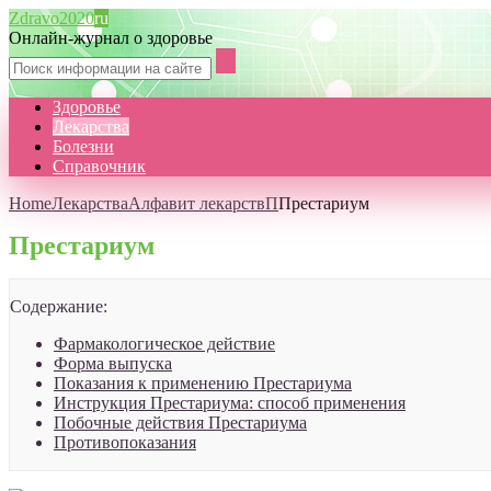
Zdravo2020
ru
Онлайн-журнал о здоровье
Здоровье
Лекарства
Болезни
Справочник
Home
Лекарства
Алфавит лекарств
П
Престариум
Престариум
Содержание:
Фармакологическое действие
Форма выпуска
Показания к применению Престариума
Инструкция Престариума: способ применения
Побочные действия Престариума
Противопоказания