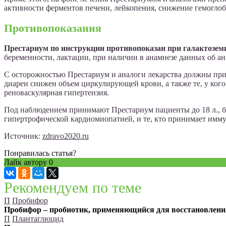
активности ферментов печени, лейкопения, снижение гемоглоб
Противопоказания
Престариум по инструкции противопоказан при галактозем
беременности, лактации, при наличии в анамнезе данных об ан
С осторожностью Престариум и аналоги лекарства должны прин
диареи снижен объем циркулирующей крови, а также те, у кого
реноваскулярная гипертензия.
Под наблюдением принимают Престариум пациенты до 18 л., бо
гипертрофической кардиомиопатией, и те, кто принимает имм
Источник:
zdravo2020.ru
Понравилась статья?
Лайк автору
0
Рекомендуем по теме
П
Пробифор
Пробифор – пробиотик, применяющийся для восстановле
П
Плантаглюцид