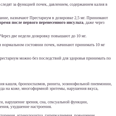
 следят за функцией почек, давлением, содержанием калия в
ание, назначают Престариум в дозировке 2,5 мг. Принимают
ремя после первого перенесенного инсульта
, даже через
Через две недели дозировку повышают до 10 мг.
ри нормальном состоянии почек, начинают принимать 10 мг
рестариум можно без последствий для здоровья принимать по
ия кашля, бронхоспазмов, ринита, эозинофильной пневмонии,
 зуда на коже, многоформной эритемы, нарушения вкуса,
ги, нарушение зрения, сна, сексуальной функции,
ения, ухудшение настроения.
итопения, агранулоцитоз, гиперкалиемия, повышение