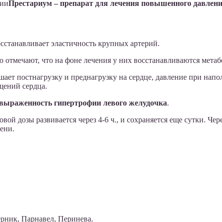
Престариум – препарат для лечения повышенного давлен
осстанавливает эластичность крупных артерий.
 отмечают, что на фоне лечения у них восстанавливаются метаб
ает постнагрузку и преднагрузку на сердце, давление при напо
щений сердца.
выраженность гипертрофии левого желудочка
.
вой дозы развивается через 4-6 ч., и сохраняется еще сутки. Ч
ени.
рник, Парнавел, Перинева.