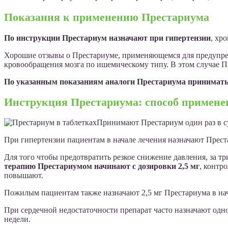
Показания к применению Престариума
По инструкции Престариум назначают при гипертензии
, хр
Хорошие отзывы о Престариуме, применяющемся для предупреж
кровообращения мозга по ишемическому типу. В этом случае 
По указанным показаниям аналоги Престариума принимать 
Инструкция Престариума: способ примене
Принимают Престариум один раз в су
При гипертензии пациентам в начале лечения назначают Престар
Для того чтобы предотвратить резкое снижение давления, за тр
терапию Престариумом начинают с дозировки 2,5 мг
, контр
повышают.
Пожилым пациентам также назначают 2,5 мг Престариума в нача
При сердечной недостаточности препарат часто назначают одно
недели.