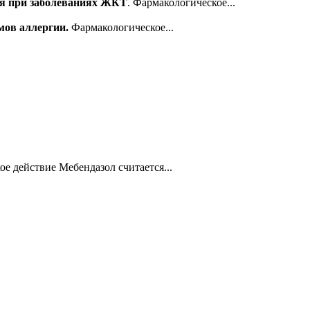
ся при заболеваниях ЖКТ
. Фармакологическое...
мов аллергии.
Фармакологическое...
е действие Мебендазол считается...