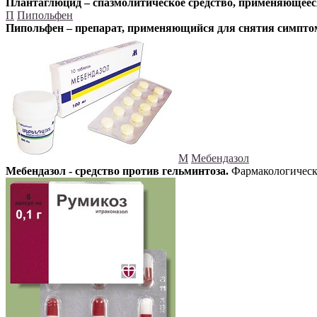
Плантаглюцид – спазмолитическое средство, применяющее
П
Пипольфен
Пипольфен – препарат, применяющийся для снятия симпто
М
Мебендазол
Мебендазол - средство против гельминтоза.
Фармакологическо