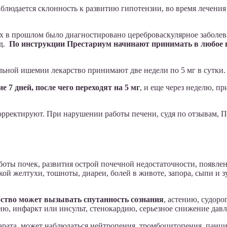
блюдается склонность к развитию гипотензии, во время лечения
х в прошлом было диагностировано цереброваскулярное заболев
ид.
По инструкции Престариум начинают принимать в любое в
ной ишемии лекарство принимают две недели по 5 мг в сутки. 
7 дней, после чего переходят на 5 мг
, и еще через неделю, п
рректируют. При нарушении работы печени, судя по отзывам, П
ты почек, развития острой почечной недостаточности, появлен
ской желтухи, тошноты, диареи, болей в животе, запора, сыпи и
рство может вызывать спутанность сознания
, астению, судоро
ю, инфаркт или инсульт, стенокардию, серьезное снижение давл
арата, может наблюдаться нейтропения, тромбоцитопения, панц