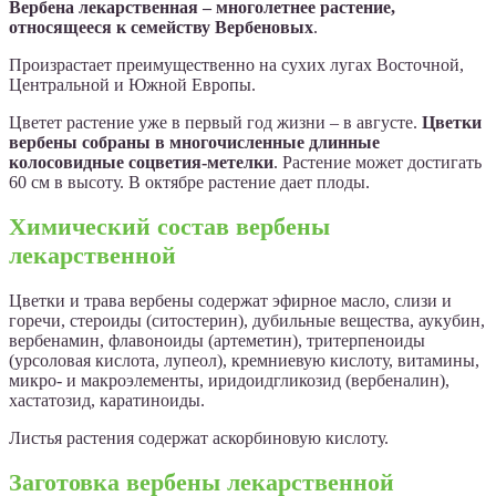
Вербена лекарственная – многолетнее растение,
относящееся к семейству Вербеновых
.
Произрастает преимущественно на сухих лугах Восточной,
Центральной и Южной Европы.
Цветет растение уже в первый год жизни – в августе.
Цветки
вербены собраны в многочисленные длинные
колосовидные соцветия-метелки
. Растение может достигать
60 см в высоту. В октябре растение дает плоды.
Химический состав вербены
лекарственной
Цветки и трава вербены содержат эфирное масло, слизи и
горечи, стероиды (ситостерин), дубильные вещества, аукубин,
вербенамин, флавоноиды (артеметин), тритерпеноиды
(урсоловая кислота, лупеол), кремниевую кислоту, витамины,
микро- и макроэлементы, иридоидгликозид (вербеналин),
хастатозид, каратиноиды.
Листья растения содержат аскорбиновую кислоту.
Заготовка вербены лекарственной