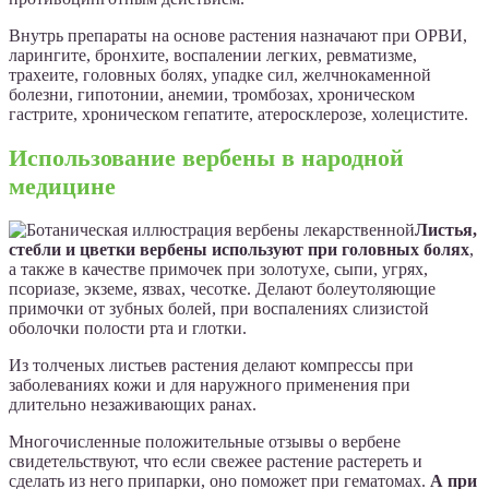
Внутрь препараты на основе растения назначают при ОРВИ,
ларингите, бронхите, воспалении легких, ревматизме,
трахеите, головных болях, упадке сил, желчнокаменной
болезни, гипотонии, анемии, тромбозах, хроническом
гастрите, хроническом гепатите, атеросклерозе, холецистите.
Использование вербены в народной
медицине
Листья,
стебли и цветки вербены используют при головных болях
,
а также в качестве примочек при золотухе, сыпи, угрях,
псориазе, экземе, язвах, чесотке. Делают болеутоляющие
примочки от зубных болей, при воспалениях слизистой
оболочки полости рта и глотки.
Из толченых листьев растения делают компрессы при
заболеваниях кожи и для наружного применения при
длительно незаживающих ранах.
Многочисленные положительные отзывы о вербене
свидетельствуют, что если свежее растение растереть и
сделать из него припарки, оно поможет при гематомах.
А при