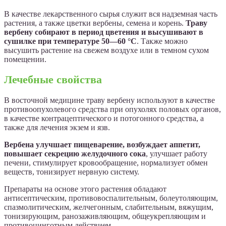
В качестве лекарственного сырья служит вся надземная часть
растения, а также цветки вербены, семена и корень.
Траву
вербену собирают в период цветения и высушивают в
сушилке при температуре 50—60 °С
. Также можно
высушить растение на свежем воздухе или в темном сухом
помещении.
Лечебные свойства
В восточной медицине траву вербену используют в качестве
противоопухолевого средства при опухолях половых органов,
в качестве контрацептического и потогонного средства, а
также для лечения экзем и язв.
Вербена улучшает пищеварение, возбуждает аппетит,
повышает секрецию желудочного сока
, улучшает работу
печени, стимулирует кровообращение, нормализует обмен
веществ, тонизирует нервную систему.
Препараты на основе этого растения обладают
антисептическим, противовоспалительным, болеутоляющим,
спазмолитическим, желчегонным, слабительным, вяжущим,
тонизирующим, ранозаживляющим, общеукрепляющим и
противоцинготным действием.