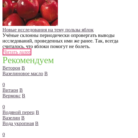
Новые исследования на тему пользы яблок
Учёные склонны периодически опровергать выводы
исследований, проведенных ими же ранее. Так, всегда
считалось, что яблоки помогут не болеть.
Читать далее
Рекомендуем
Веторон
В
Вазелиновое масло
В
0
Витаон
В
Вермокс
В
0
Водяной перец
В
Вазелин
В
Вода укропная
В
0