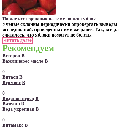
Новые исследования на тему пользы яблок
Учёные склонны периодически опровергать выводы
исследований, проведенных ими же ранее. Так, всегда
считалось, что яблоки помогут не болеть.
Читать далее
Рекомендуем
Веторон
В
Вазелиновое масло
В
0
Витаон
В
Вермокс
В
0
Водяной перец
В
Вазелин
В
Вода укропная
В
0
Витамакс
В