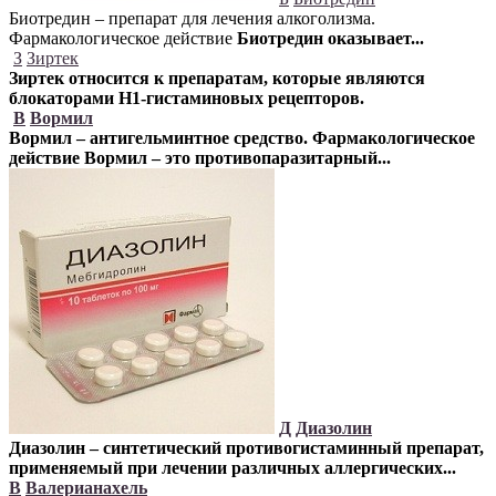
Биотредин – препарат для лечения алкоголизма.
Фармакологическое действие
Биотредин оказывает...
З
Зиртек
Зиртек относится к препаратам, которые являются
блокаторами Н1-гистаминовых рецепторов.
В
Вормил
Вормил – антигельминтное средство.
Фармакологическое
действие Вормил – это противопаразитарный...
Д
Диазолин
Диазолин – синтетический противогистаминный препарат,
применяемый при лечении различных аллергических...
В
Валерианахель