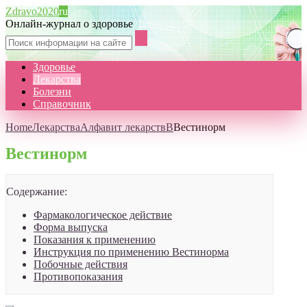
Zdravo2020
ru
Онлайн-журнал о здоровье
Здоровье
Лекарства
Болезни
Справочник
Home
Лекарства
Алфавит лекарств
В
Вестинорм
Вестинорм
Содержание:
Фармакологическое действие
Форма выпуска
Показания к применению
Инструкция по применению Вестинорма
Побочные действия
Противопоказания