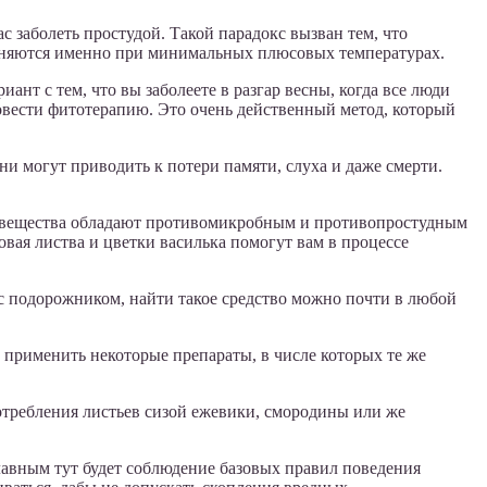
с заболеть простудой. Такой парадокс вызван тем, что
раняются именно при минимальных плюсовых температурах.
нт с тем, что вы заболеете в разгар весны, когда все люди
ровести фитотерапию. Это очень действенный метод, который
и могут приводить к потери памяти, слуха и даже смерти.
ые вещества обладают противомикробным и противопростудным
вая листва и цветки василька помогут вам в процессе
е с подорожником, найти такое средство можно почти в любой
 применить некоторые препараты, в числе которых те же
отребления листьев сизой ежевики, смородины или же
лавным тут будет соблюдение базовых правил поведения