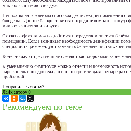
больного. Ему необходимо находиться дома, изолированным от 
микроорганизмов в воздухе.
Неплохим натуральным способом дезинфекции помещения стане
блюдечке. Данное блюдо ставится посредине комнаты, откуда
микроорганизмов и вирусов.
Схожего эффекта можно добиться посредством листьев берёзы. 
помещении. Когда возникает необходимость дезинфекции помещ
специалисты рекомендуют заменить берёзовые листья хвоей ел
Конечно же, эти растения не сделают вас здоровыми за нескол
К уменьшению симптомов можно отнести и возможность использ
паре капель в ноздрю ежедневно по три или даже четыре раза. В
проблемой.
Понравилась статья?
Лайк автору
0
Рекомендуем по теме