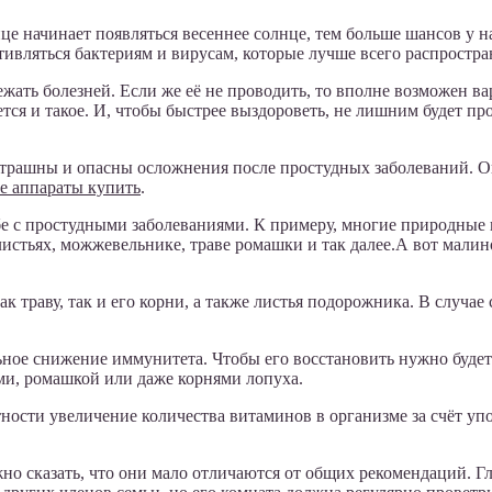
це начинает появляться весеннее солнце, тем больше шансов у на
тивляться бактериям и вирусам, которые лучше всего распрост
ть болезней. Если же её не проводить, то вполне возможен вариа
тся и такое. И, чтобы быстрее выздороветь, не лишним будет п
страшны и опасны осложнения после простудных заболеваний. Он
е аппараты купить
.
ьбе с простудными заболеваниями. К примеру, многие природн
истьях, можжевельнике, траве ромашки и так далее.А вот малино
.
к траву, так и его корни, а также листья подорожника. В случа
ьное снижение иммунитета. Чтобы его восстановить нужно будет
ми, ромашкой или даже корнями лопуха.
ости увеличение количества витаминов в организме за счёт уп
о сказать, что они мало отличаются от общих рекомендаций. Г