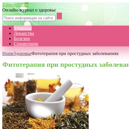
Zdravo2020
ru
Онлайн-журнал о здоровье
Здоровье
Лекарства
Болезни
Справочник
Home
Здоровье
Фитотерапия при простудных заболеваниях
Фитотерапия при простудных заболева