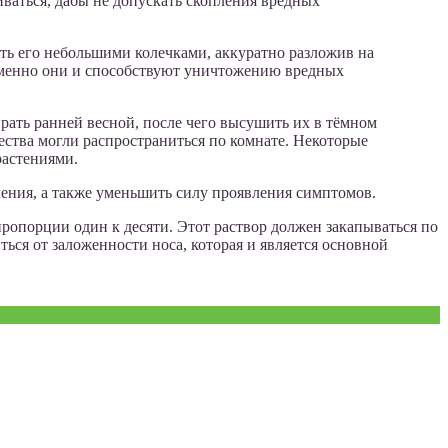
иваться, дабы не допускать скопления вредных
ть его небольшими колечками, аккуратно разложив на
Именно они и способствуют уничтожению вредных
рать ранней весной, после чего высушить их в тёмном
ства могли распространиться по комнате. Некоторые
растениями.
ления, а также уменьшить силу проявления симптомов.
ропорции один к десяти. Этот раствор должен закапываться по
ться от заложенности носа, которая и является основной