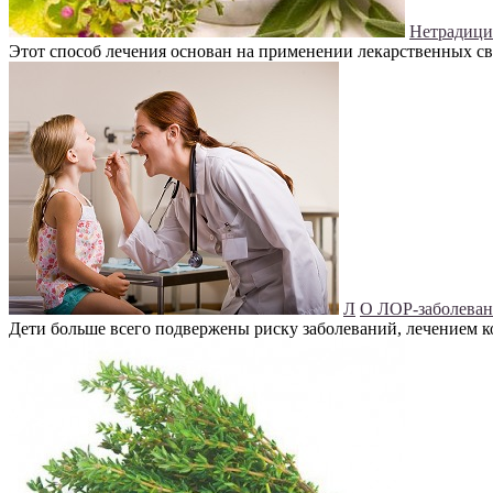
Нетрадици
Этот способ лечения основан на применении лекарственных сво
Л
О ЛОР-заболевани
Дети больше всего подвержены риску заболеваний, лечением 