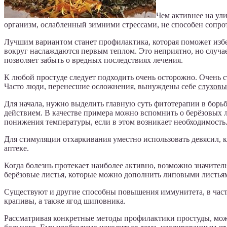
Чем активнее на ули
организм, ослабленный зимними стрессами, не способен сопро
Лучшим вариантом станет профилактика, которая поможет избежа
вокруг наслаждаются первым теплом. Это неприятно, но случае
позволяет забыть о вредных последствиях лечения.
К любой простуде следует подходить очень осторожно. Очень 
Часто люди, перенесшие осложнения, вынуждены себе
слуховы
Для начала, нужно выделить главную суть фитотерапии в бор
действием. В качестве примера можно вспомнить о берёзовых л
понижения температуры, если в этом возникает необходимость
Для стимуляции отхаркивания уместно использовать девясил, ка
аптеке.
Когда болезнь протекает наиболее активно, возможно значител
берёзовые листья, которые можно дополнить липовыми листья
Существуют и другие способны повышения иммунитета, в частн
крапивы, а также ягод шиповника.
Рассматривая конкретные методы профилактики простуды, можн