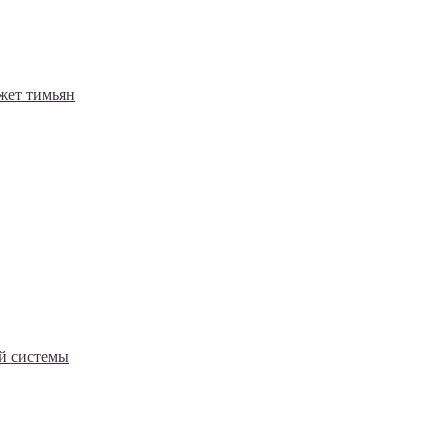
жет тимьян
й системы