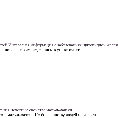
етей
Интересная информация о заболеваниях щитовидной железы
кринологическим отделением в университете...
тения
Лечебные свойства мать-и-мачехи
– мать-и-мачеха. Но большинству людей не известны...