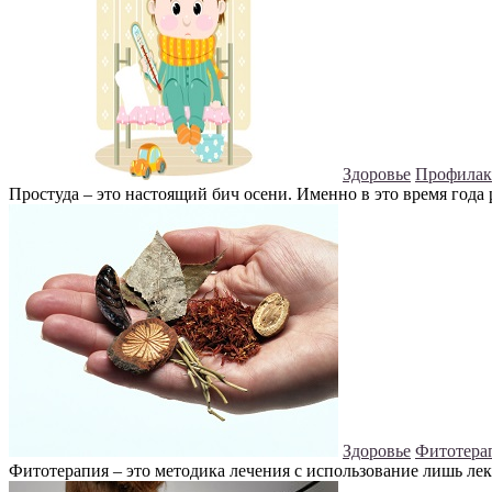
Здоровье
Профилак
Простуда – это настоящий бич осени. Именно в это время года 
Здоровье
Фитотера
Фитотерапия – это методика лечения с использование лишь лек