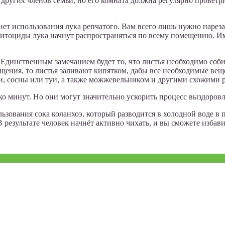
других членов семьи, но его комната должна регулярно проветр
т использования лука репчатого. Вам всего лишь нужно нареза
 фитоциды лука начнут распространяться по всему помещению. 
Единственным замечанием будет то, что листья необходимо соби
ения, то листья заливают кипятком, дабы все необходимые веще
и, сосны или туи, а также можжевельником и другими схожими 
ько минут. Но они могут значительно ускорить процесс выздоров
ования сока коланхоэ, который разводится в холодной воде в п
 результате человек начнёт активно чихать, и вы сможете избави