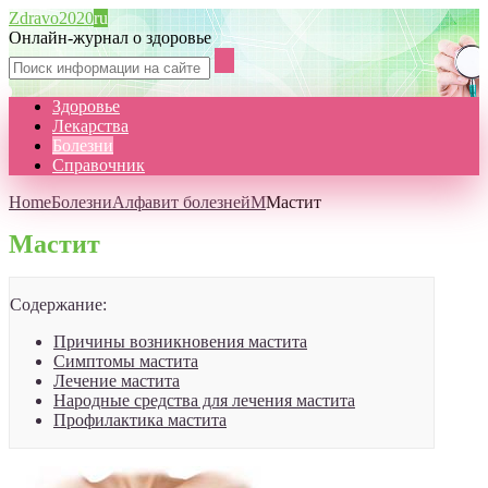
Zdravo2020
ru
Онлайн-журнал о здоровье
Здоровье
Лекарства
Болезни
Справочник
Home
Болезни
Алфавит болезней
М
Мастит
Мастит
Содержание:
Причины возникновения мастита
Симптомы мастита
Лечение мастита
Народные средства для лечения мастита
Профилактика мастита