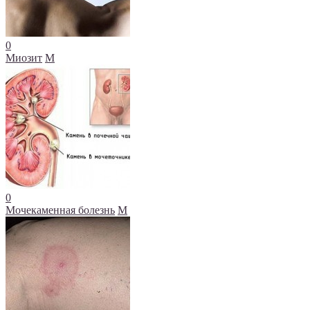
0
Миозит
М
0
Мочекаменная болезнь
М