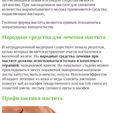
интоксикации и повысить общую сопротивляемость
организма. При лактационном мастите для снижения
количества вырабатываемого молока применяются средства,
подавляющие лактацию.
Гнойные формы мастита являются прямым показанием к
оперативному вмешательству.
Народные средства для лечения мастита
В нетрадиционной медицине существует немало рецептов,
целью которых является устранение очагов воспаления в
молочной железе. Но
народные средства лечения при
мастите должны использоваться только в комплексе с
терапией
, назначаемой врачом. На начальных стадиях можно
прикладывать к месту поражения ошпаренные кипятком
листы капусты, мать-и-мачехи, лопуха. Неплохим эффектом
обладают лепешки из муки и меда. Снизить лактацию
помогут чай из шалфея лекарственного или настой смеси из
соцветий хмеля, листьев грецкого ореха и шалфея.
Профилактика мастита