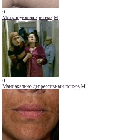
0
Мигрирующая эритема
М
0
Маниакально-депрессивный психоз
М