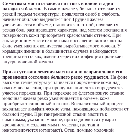
Симптомы мастита зависят от того, в какой стадии
находится болезнь
. В самом начале у больных отмечается
резкий подъем температуры, появляется озноб и слабость,
начинает обильно выделяться пот. Грудная железа
увеличивается в объеме, становится плотной, появляется
резкая боль распирающего характера, над местом воспаления
поверхность кожи приобретает красноватый оттенок. При
лактационном мастите признаки воспаления возникают на
фоне уменьшения количества вырабатываемого молока. У
кормящих женщин в большинстве случаев наблюдаются
трещины на сосках, именно через них инфекция проникает
внутрь молочной железы.
При отсутствии лечения мастита или неправильном его
проведении состояние больного резко ухудшается
. На фоне
высокой температуры усиливается покраснение кожи над
очагом воспаления, при прощупывании четко определяется
участок поражения. При переходе во флегмонозную стадию
молочная железа резко увеличивается в объеме, кожа
приобретает синюшный оттенок. Воспалительный процесс
захватывает лимфатические узлы, находящиеся поблизости от
больной груди. При гангренозной стадии мастита к
симптомам, указанным выше, присоединяются пузыри с
кровянистым содержимым и участки, где ткани
некротизируются (отмирают). Отек, помимо молочной