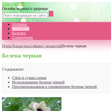
Zdravo2020
ru
Онлайн-журнал о здоровье
Здоровье
Лекарства
Болезни
Справочник
Home
Лекарства
Алфавит лекарств
Б
Белена черная
Белена черная
Содержание:
Сбор и сушка сырья
Использование белены черной
Противопоказания к применению белены черной