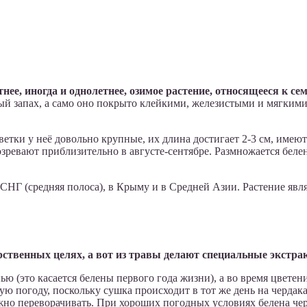
етнее, иногда и однолетнее, озимое растение, относящееся к 
ый запах, а само оно покрыто клейкими, железистыми и мягкими
етки у неё довольно крупные, их длина достигает 2-3 см, имеют
озревают приблизительно в августе-сентябре. Размножается бел
СНГ (средняя полоса), в Крыму и в Средней Азии. Растение являе
ственных целях, а вот из травы делают специальные экстра
ю (это касается белены первого года жизни), а во время цветен
ную погоду, поскольку сушка происходит в тот же день на черда
жно переворачивать. При хороших погодных условиях белена чер