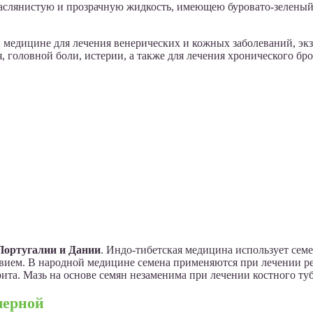
 маслянистую и прозрачную жидкость, имеющею буровато-зеленый
медицине для лечения венерических и кожных заболеваний, экз
я, головной боли, истерии, а также для лечения хронического б
Португалии и Дании
. Индо-тибетская медицина использует сем
твием. В народной медицине семена применяются при лечении р
ита. Мазь на основе семян незаменима при лечении костного туб
черной