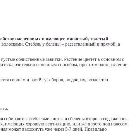
семейству пасленовых и имеющее мясистый, толстый
 волосками. Стебель у белены – разветвленный и прямой, а
 густые облиственные завитки. Растение цветет в основном с
ена исключительно семенным способом, при этом одно растение
тся сорным и растёт у заборов, во дворах, возле стен
кты.
ия собираются стеблевые листья из белены второго года жизни.
ках, имеющих хорошую вентиляцию, или же просто под навесом,
ная может высохнуть уже через 5-7 дней. Правильно