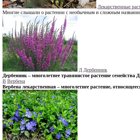
Лекарственные рас
Многие слышали о растении с необычным и сложным названием 
Д
Дербенник
Дербенник – многолетнее травянистое растение семейства 
В
Вербена
Вербена лекарственная – многолетнее растение, относящеес