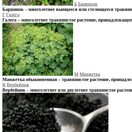
Б
Барвинок
Барвинок – многолетнее вьющееся или стелющееся травяни
Г
Галега
Галега – многолетнее травянистое растение, принадлежаще
М
Манжетка
Манжетка обыкновенная – травянистое растение, принадле
В
Вербейник
Вербейник – многолетнее или двулетнее травянистое расте