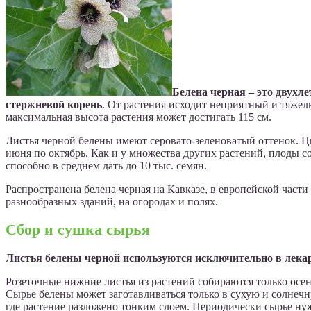
Белена черная – это двухл
стержневой корень
. От растения исходит неприятный и тяжел
максимальная высота растения может достигать 115 см.
Листья черной белены имеют серовато-зеленоватый оттенок. Цв
июня по октябрь. Как и у множества других растений, плоды с
способно в среднем дать до 10 тыс. семян.
Распространена белена черная на Кавказе, в европейской части 
разнообразных зданий, на огородах и полях.
Сбор и сушка сырья
Листья белены черной используются исключительно в лекар
Розеточные нижние листья из растений собираются только осень
Сырье белены может заготавливаться только в сухую и солнеч
где растение разложено тонким слоем. Периодически сырье ну