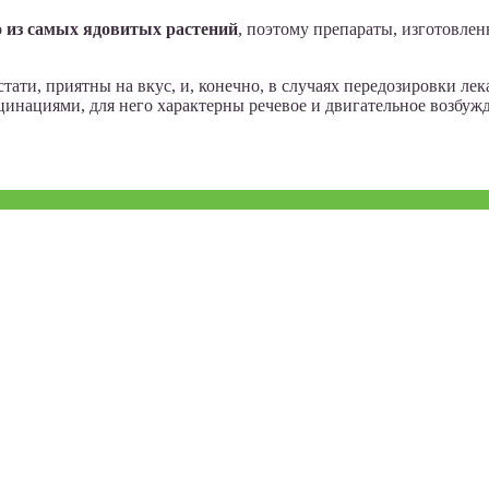
о из самых ядовитых растений
, поэтому препараты, изготовле
тати, приятны на вкус, и, конечно, в случаях передозировки л
цинациями, для него характерны речевое и двигательное возбужде