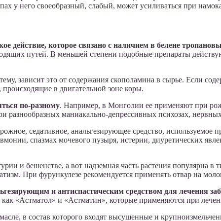
апах у него своеобразный, слабый, может усиливаться при намок
ое действие, которое связано с наличием в белене тропанов
одящих путей. В меньшей степени подобные препараты действую
му, зависит это от содержания скополамина в сырье. Если соде
, происходящие в двигательной зоне коры.
ться по-разному
. Например, в Монголии ее применяют при рожи
при разнообразных маниакально-депрессивных психозах, нервных
рожное, седативное, анальгезирующее средство, используемое 
вмонии, спазмах мочевого пузыря, истерии, диуретических явле
урии и бешенстве, а вот надземная часть растения популярна в 
тизм. При фурункулезе рекомендуется применять отвар на молок
льгезирующим и антиспастическим средством для лечения за
в, как «Астматол» и «Астматин», которые применяются при лече
масле, в состав которого входят высушенные и крупноизмельчен