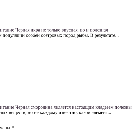
питание
Черная икра не только вкусная, но и полезная
популяции особей осетровых пород рыбы. В результате...
питание
Черная смородина является настоящим кладезем полезны
х веществ, но не каждому известно, какой элемент...
ечены
*