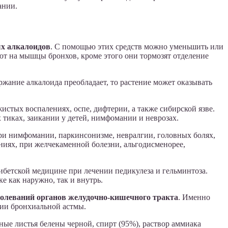
ании.
ых алкалоидов
. С помощью этих средств можно уменьшить или
т на мышцы бронхов, кроме этого они тормозят отделение
ржание алкалоида преобладает, то растение может оказывать
стых воспалениях, оспе, дифтерии, а также сибирской язве.
 тиках, заикании у детей, нимфомании и неврозах.
при нимфомании, паркинсонизме, невралгии, головных болях,
ниях, при желчекаменной болезни, альгодисменорее,
тибетской медицине при лечении педикулеза и гельминтоза.
е как наружно, так и внутрь.
болеваний органов желудочно-кишечного тракта
. Именно
нии бронхиальной астмы.
ные листья белены черной, спирт (95%), раствор аммиака