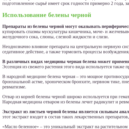
подготовленное сырьё имеет срок годности примерно 2 года, з
Использование белены черной
Препараты из белены черной могут оказывать периферическ
купировать спазмы мускулатуры кишечника, моче- и желчевыв
желудочного сока, слюны, слезной жидкости и слизи.
Неоднозначно влияние препарата на центральную нервную систе
седативное действие, а также тормозить процессы возбуждения
В различных видах медицины черная белена может применя
Эссенция из свежего растения этого вида используется также 
В народной медицине белена черная – это мощное противосудо
бронхиальной астме, хроническом бронхите, нервном тике, пне
ревматизме.
Отвар из корней белены черной широко используется при гемат
Народная медицина отваром из белены лечит радикулит и ревма
Экстракт из листьев черной белены является сильным ана
этот экстракт входит в состав таких лекарственных препарато
«Масло беленное» – это уникальный экстракт на растительном 