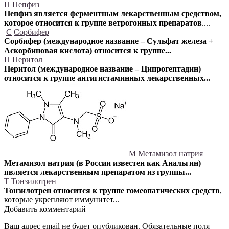
П
Пепфиз
Пепфиз является ферментным лекарственным средством,
которое относится к группе ветрогонных препаратов
....
С
Сорбифер
Сорбифер (международное название – Сульфат железа +
Аскорбиновая кислота) относится к группе...
П
Перитол
Перитол (международное название – Ципрогептадин)
относится к группе антигистаминных лекарственных...
М
Метамизол натрия
Метамизол натрия (в России известен как Анальгин)
является лекарственным препаратом из группы...
Т
Тонзилотрен
Тонзилотрен относится к группе гомеопатических средств
,
которые укрепляют иммунитет...
Добавить комментарий
Ваш адрес email не будет опубликован.
Обязательные поля