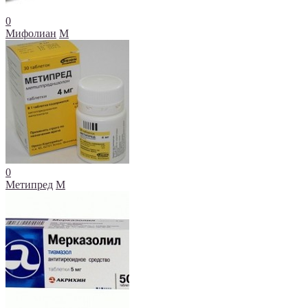
0
Мифолиан
М
0
Метипред
М