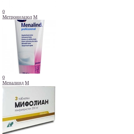
0
Метронидазол
М
0
Меналинд
М