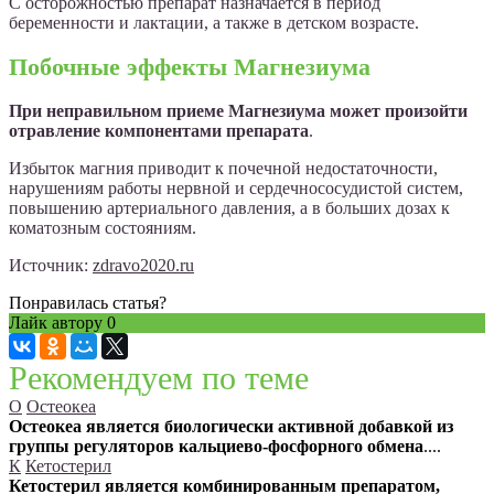
С осторожностью препарат назначается в период
беременности и лактации, а также в детском возрасте.
Побочные эффекты Магнезиума
При неправильном приеме Магнезиума может произойти
отравление компонентами препарата
.
Избыток магния приводит к почечной недостаточности,
нарушениям работы нервной и сердечнососудистой систем,
повышению артериального давления, а в больших дозах к
коматозным состояниям.
Источник:
zdravo2020.ru
Понравилась статья?
Лайк автору
0
Рекомендуем по теме
О
Остеокеа
Остеокеа является биологически активной добавкой из
группы регуляторов кальциево-фосфорного обмена
....
К
Кетостерил
Кетостерил является комбинированным препаратом,