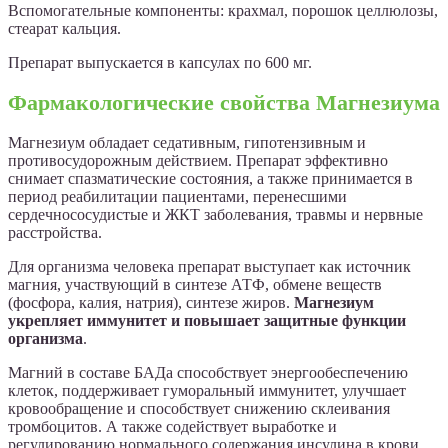
Вспомогательные компоненты: крахмал, порошок целлюлозы,
стеарат кальция.
Препарат выпускается в капсулах по 600 мг.
Фармакологические свойства Магнезиума
Магнезиум обладает седативным, гипотензивным и
противосудорожным действием. Препарат эффективно
снимает спазматические состояния, а также принимается в
период реабилитации пациентами, перенесшими
сердечнососудистые и ЖКТ заболевания, травмы и нервные
расстройства.
Для организма человека препарат выступает как источник
магния, участвующий в синтезе АТФ, обмене веществ
(фосфора, калия, натрия), синтезе жиров.
Магнезиум
укрепляет иммунитет и повышает защитные функции
организма
.
Магний в составе БАДа способствует энергообеспечению
клеток, поддерживает гуморальный иммунитет, улучшает
кровообращение и способствует снижению склеивания
тромбоцитов. А также содействует выработке и
регулированию нормального содержания инсулина в крови,