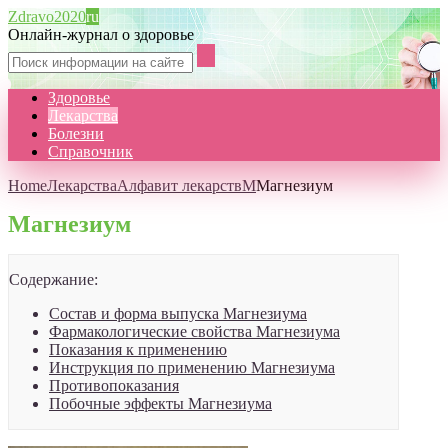
Zdravo2020
ru
Онлайн-журнал о здоровье
Здоровье
Лекарства
Болезни
Справочник
Home
Лекарства
Алфавит лекарств
М
Магнезиум
Магнезиум
Содержание:
Состав и форма выпуска Магнезиума
Фармакологические свойства Магнезиума
Показания к применению
Инструкция по применению Магнезиума
Противопоказания
Побочные эффекты Магнезиума