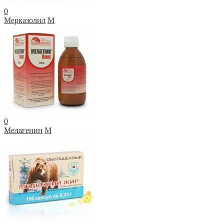
0
Мерказолил
М
0
Мелагенин
М