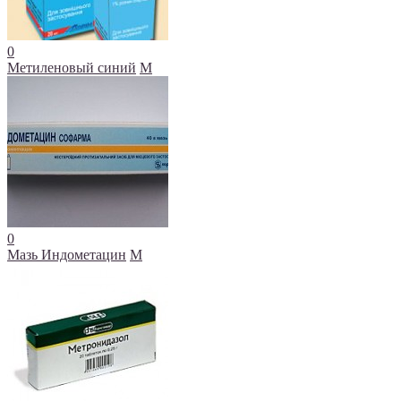
0
Метиленовый синий
М
0
Мазь Индометацин
М