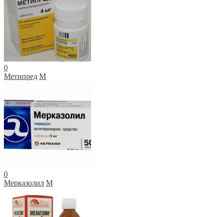
0
Метипред
М
0
Мерказолил
М