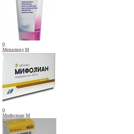
0
Меналинд
М
0
Мифолиан
М