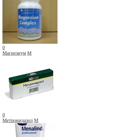
0
Магнезиум
М
0
Метронидазол
М