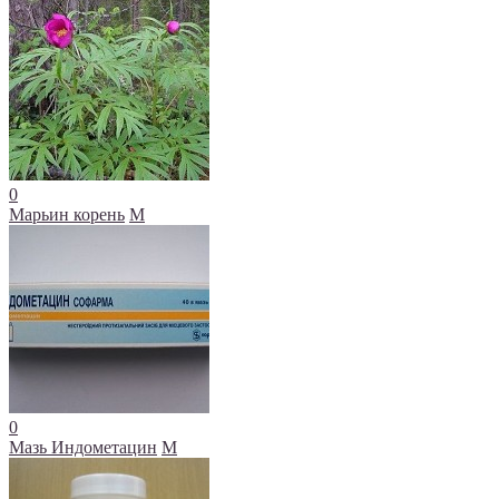
0
Марьин корень
М
0
Мазь Индометацин
М