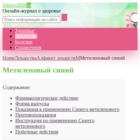
Zdravo2020
ru
Онлайн-журнал о здоровье
Здоровье
Лекарства
Болезни
Справочник
Home
Лекарства
Алфавит лекарств
М
Метиленовый синий
Метиленовый синий
Содержание:
Фармакологическое действие
Форма выпуска
Показания к применению Синего метиленового
Противопоказания
Инструкция по применению Синего
метиленового
Побочные действия