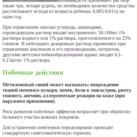
Дети принимают раствор
также три, четыре р/день, но необходимое количество средства
рассчитывают исходя из возраста ребенка: 0,005-0,01гр на
один год.
При отравлениях окисью углерода, цианидами,
сероводородом раствор вводят внутривенно: 50-100мл 1%
раствора водного или 1% раствора, приготовленного на 25%
глюкозе. В небольших дозировках раствор применяют при
отравлениях анилином и его производными, нитритом,
другими метгемоглобинобразующими ядами: вводят 0,1-
0,15мл/кг 1% раствора.
Побочные действия
Метиленовый синий может вызывать: повреждение
тканей мочевого пузыря, почек, боли в эпигастрии, рвоту,
тошноту, анемию, аллергические реакции на коже (при
наружном применении)
.
Риск развития побочных эффектов возрастает при обработке
большого участка кожных покровов.
Для устранения симптомов передозировки проводят
стандартную симптоматическую терапию.