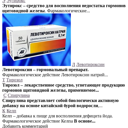
Э
Эутирокс
Эутирокс – средство для восполнения недостатка гормонов
щитовидной железы
. Фармакологические...
Л
Левотироксин
Левотироксин – гормональный препарат.
Фармакологическое действие Левотироксин натрий...
Т
Тирозол
Тирозол – лекарственное средство, угнетающее продукцию
гормонов щитовидной железы, применяемое...
С
Спирулина
Спирулина представляет собой биологически активную
добавку на основе китайской бурой водоросли
,...
К
Келп
Келп – добавка к пище для восполнения дефицита йода.
Фармакологическое действие Келпа
В основе...
Добавить комментарий