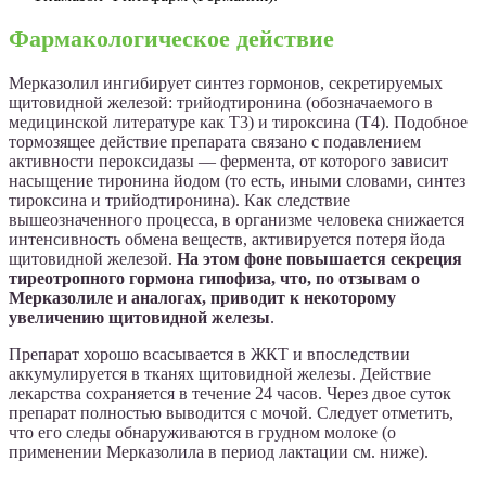
Фармакологическое действие
Мерказолил ингибирует синтез гормонов, секретируемых
щитовидной железой: трийодтиронина (обозначаемого в
медицинской литературе как Т3) и тироксина (Т4). Подобное
тормозящее действие препарата связано с подавлением
активности пероксидазы — фермента, от которого зависит
насыщение тиронина йодом (то есть, иными словами, синтез
тироксина и трийодтиронина). Как следствие
вышеозначенного процесса, в организме человека снижается
интенсивность обмена веществ, активируется потеря йода
щитовидной железой.
На этом фоне повышается секреция
тиреотропного гормона гипофиза, что, по отзывам о
Мерказолиле и аналогах, приводит к некоторому
увеличению щитовидной железы
.
Препарат хорошо всасывается в ЖКТ и впоследствии
аккумулируется в тканях щитовидной железы. Действие
лекарства сохраняется в течение 24 часов. Через двое суток
препарат полностью выводится с мочой. Следует отметить,
что его следы обнаруживаются в грудном молоке (о
применении Мерказолила в период лактации см. ниже).