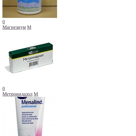
0
Магнезиум
М
0
Метронидазол
М