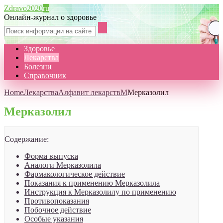
Zdravo2020
ru
Онлайн-журнал о здоровье
Здоровье
Лекарства
Болезни
Справочник
Home
Лекарства
Алфавит лекарств
М
Мерказолил
Мерказолил
Содержание:
Форма выпуска
Аналоги Мерказолила
Фармакологическое действие
Показания к применению Мерказолила
Инструкция к Мерказолилу по применению
Противопоказания
Побочное действие
Особые указания