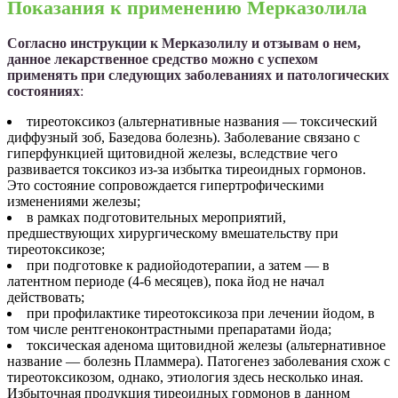
Показания к применению Мерказолила
Согласно инструкции к Мерказолилу и отзывам о нем,
данное лекарственное средство можно с успехом
применять при следующих заболеваниях и патологических
состояниях
:
тиреотоксикоз (альтернативные названия — токсический
диффузный зоб, Базедова болезнь). Заболевание связано с
гиперфункцией щитовидной железы, вследствие чего
развивается токсикоз из-за избытка тиреоидных гормонов.
Это состояние сопровождается гипертрофическими
изменениями железы;
в рамках подготовительных мероприятий,
предшествующих хирургическому вмешательству при
тиреотоксикозе;
при подготовке к радиойодотерапии, а затем — в
латентном периоде (4-6 месяцев), пока йод не начал
действовать;
при профилактике тиреотоксикоза при лечении йодом, в
том числе рентгеноконтрастными препаратами йода;
токсическая аденома щитовидной железы (альтернативное
название — болезнь Пламмера). Патогенез заболевания схож с
тиреотоксикозом, однако, этиология здесь несколько иная.
Избыточная продукция тиреоидных гормонов в данном