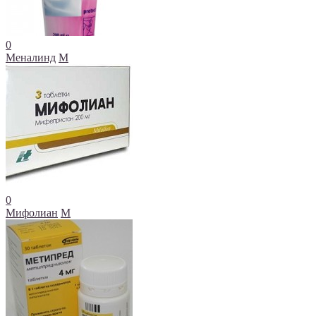
0
Меналинд
М
0
Мифолиан
М