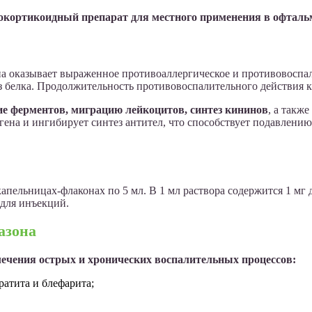
окортикоидный препарат для местного применения в офталь
а оказывает выраженное противоаллергическое и противовоспал
 белка. Продолжительность противовоспалительного действия ка
е ферментов, миграцию лейкоцитов, синтез кининов
, а такж
ена и ингибирует синтез антител, что способствует подавлению 
апельницах-флаконах по 5 мл. В 1 мл раствора содержится 1 мг 
 для инъекций.
азона
ечения острых и хронических воспалительных процессов:
атита и блефарита;