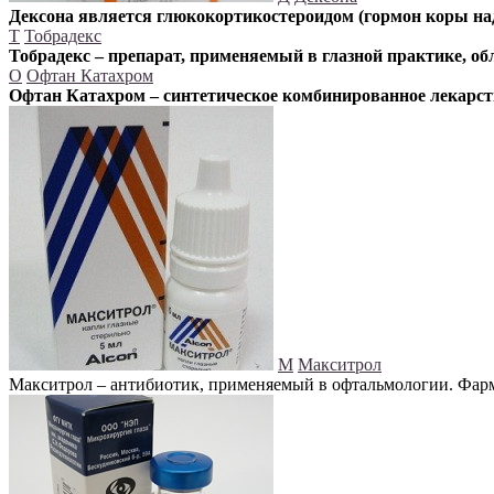
Дексона является глюкокортикостероидом (гормон коры на
Т
Тобрадекс
Тобрадекс – препарат, применяемый в глазной практике, 
О
Офтан Катахром
Офтан Катахром – синтетическое комбинированное лекарств
М
Макситрол
Макситрол – антибиотик, применяемый в офтальмологии. Фар