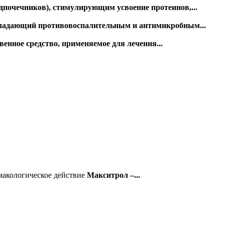
дпочечников), стимулирующим усвоение протеинов,...
обладающий противовоспалительным и антимикробным...
енное средство, применяемое для лечения...
макологическое действие
Макситрол –...