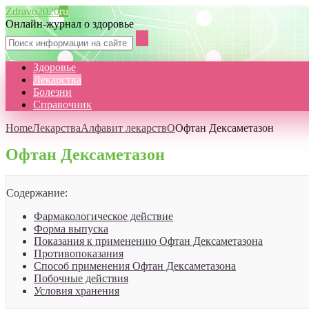
Zdravo2020
ru
Онлайн-журнал о здоровье
Здоровье
Лекарства
Болезни
Справочник
Home
Лекарства
Алфавит лекарств
О
Офтан Дексаметазон
Офтан Дексаметазон
Содержание:
Фармакологическое действие
Форма выпуска
Показания к применению Офтан Дексаметазона
Противопоказания
Способ применения Офтан Дексаметазона
Побочные действия
Условия хранения