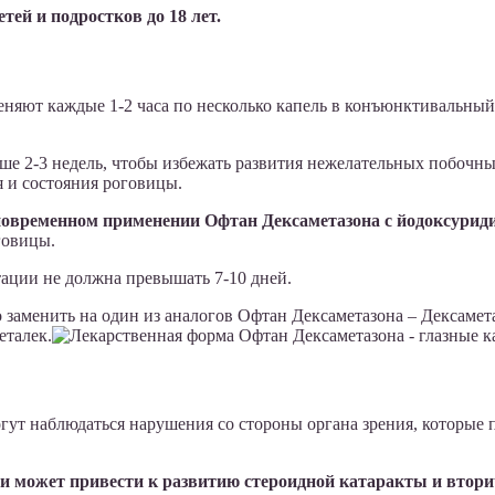
ей и подростков до 18 лет.
еняют каждые 1-2 часа по несколько капель в конъюнктивальны
ше 2-3 недель, чтобы избежать развития нежелательных побочн
я и состояния роговицы.
новременном применении Офтан Дексаметазона с йодоксурид
говицы.
ации не должна превышать 7-10 дней.
о заменить на один из аналогов Офтан Дексаметазона – Дексаме
еталек.
гут наблюдаться нарушения со стороны органа зрения, которые
и может привести к развитию стероидной катаракты и втор