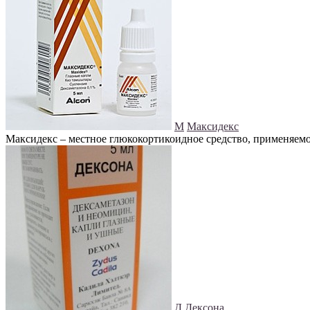
М
Максидекс
Максидекс – местное глюкокортикоидное средство, применяемо
Д
Дексона