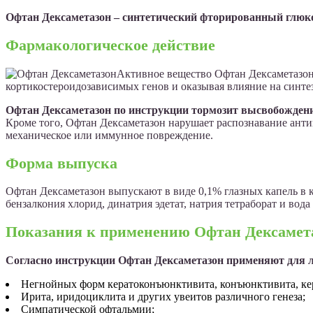
Офтан Дексаметазон – синтетический фторированный глюк
Фармакологическое действие
Активное вещество Офтан Дексаметазон
кортикостероидозависимых генов и оказывая влияние на синтез
Офтан Дексаметазон по инструкции тормозит высвобождени
Кроме того, Офтан Дексаметазон нарушает распознавание антиг
механическое или иммунное повреждение.
Форма выпуска
Офтан Дексаметазон выпускают в виде 0,1% глазных капель в к
бензалкония хлорид, динатрия эдетат, натрия тетраборат и вода
Показания к применению Офтан Дексамет
Согласно инструкции Офтан Дексаметазон применяют для л
Негнойных форм кератоконъюнктивита, конъюнктивита, кер
Ирита, иридоциклита и других увеитов различного генеза;
Симпатической офтальмии;