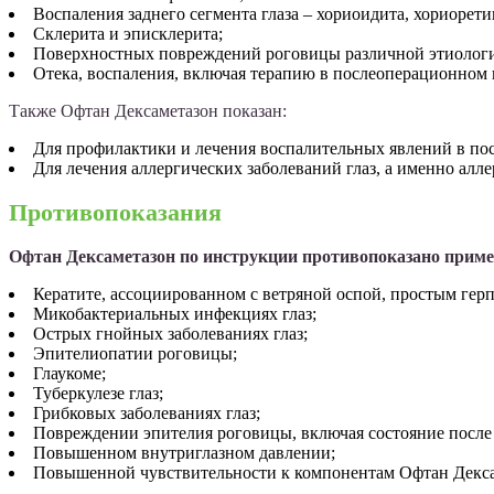
Воспаления заднего сегмента глаза – хориоидита, хориорети
Склерита и эписклерита;
Поверхностных повреждений роговицы различной этиолог
Отека, воспаления, включая терапию в послеоперационном 
Также Офтан Дексаметазон показан:
Для профилактики и лечения воспалительных явлений в по
Для лечения аллергических заболеваний глаз, а именно ал
Противопоказания
Офтан Дексаметазон по инструкции противопоказано приме
Кератите, ассоциированном с ветряной оспой, простым ге
Микобактериальных инфекциях глаз;
Острых гнойных заболеваниях глаз;
Эпителиопатии роговицы;
Глаукоме;
Туберкулезе глаз;
Грибковых заболеваниях глаз;
Повреждении эпителия роговицы, включая состояние после
Повышенном внутриглазном давлении;
Повышенной чувствительности к компонентам Офтан Декса