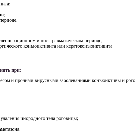
нита;
ии;
периоде.
слеоперационном и посттравматическом периоде;
лергического конъюнктивита или кератоконъюнктивита.
нять при:
рпесом и прочими вирусными заболеваниями конъюнктивы и рог
 удаления инородного тела роговицы;
метазона.