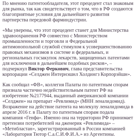
По мнению патентообладателя, этот прецедент стал знаковым
для рынка, так как свидетельствует о том, что в РФ создаются
благоприятные условия для дальнейшего развития
партнерства передовой фарминдустрии.
«Мы уверены, что этот прецедент станет для Министерства
здравоохранения РФ совместно с Министерством
промышленности и торговли и Федеральной
антимонопольной службой стимулом к усовершенствованию
правовых механизмов в системе и федеральных, и
региональных госзакупок лекарств, защищенных патентами
для исключения в дальнейшем подобных рисков», –
подчеркнул
Виктор Феркович
, глава представительства
корпорации «Селджен Интернэшнл Холдингз Корпорэйшн».
Как сообщал «ФВ», коллегия Палаты по патентным спорам
признала частично недействительным патент РФ на
изобретение №2177944, выданный американской компании
«Селджен» на препарат «Ревлимид» (МНН леналидомид).
Возражение на действие патента на молекулу леналидомида в
апреле 2016 г. в Палату по патентным спорам подала
компания «Генфа». Именно она на территории РФ принимает
претензии потребителей на дженерик «Ревлимида» –
«Метибластан», зарегистрированный в России компанией
«Лаборатория Тютор С.а.С.И.Ф.И.А.» из Аргентины.