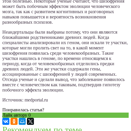
этой болезнью. Некоторые ученые считают, что шизофрения
может быть побочным эффектом эволюции человеческого
мозга, так как с развитием когнитивных и разговорных
навыков повышается и вероятность возникновения
разнообразных психозов.
Неандертальцы были выбраны потому, что они являются
ближайшими родственниками древних людей. Когда
специалисты анализировали их геном, они искали те участки,
которые могли пролить свет на то, в какой момент
шизофрения появилась среди человекообразных. Такие
участки нашлись в геноме, по времени относящемся к
периоду, когда от человекообразных отделились предки
древних людей. Эти же участки содержали гены,
ассоциированные с шизофренией у людей современных.
Отсюда ученые и сделали вывод, что заболевание появилось
вместе с человечеством как таковым, подтвердив гипотезу
побочного эффекта эволюции.
Источник: medportal.ru
Понравилась статья?
Лайк автору
0
Рекомендуем по теме