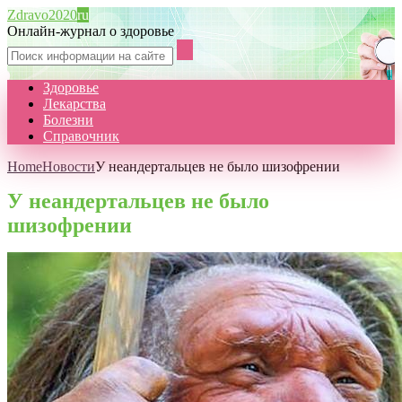
Zdravo2020
ru
Онлайн-журнал о здоровье
Здоровье
Лекарства
Болезни
Справочник
Home
Новости
У неандертальцев не было шизофрении
У неандертальцев не было
шизофрении