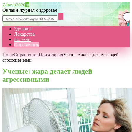
Zdravo2020
ru
Онлайн-журнал о здоровье
Здоровье
Лекарства
Болезни
Справочник
Home
Справочник
Психология
Ученые: жара делает людей
агрессивными
Ученые: жара делает людей
агрессивными