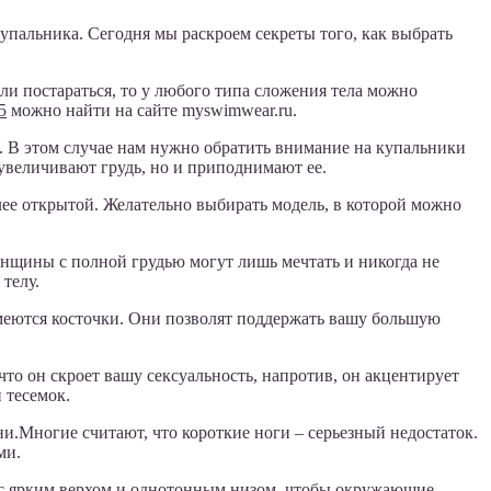
купальника. Сегодня мы раскроем секреты того, как выбрать
ли постараться, то у любого типа сложения тела можно
5
можно найти на сайте myswimwear.ru.
й. В этом случае нам нужно обратить внимание на купальники
увеличивают грудь, но и приподнимают ее.
лее открытой. Желательно выбирать модель, в которой можно
женщины с полной грудью могут лишь мечтать и никогда не
телу.
меются косточки. Они позволят поддержать вашу большую
что он скроет вашу сексуальность, напротив, он акцентирует
 тесемок.
ни.Многие считают, что короткие ноги – серьезный недостаток.
ми.
о с ярким верхом и однотонным низом, чтобы окружающие