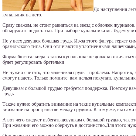
До наступления лета
купальник на лето.
Сразу скажем, не стоит равняться на звезд с обложек журнало
обнаружить недостатки. При выборе купальника мы будем учиты
Не у всех девушек большая грудь. Из-за этого фигура теряет 
бразильского типа. Они отличаются уплотненными чашечками, 
Форма бюстгальтера в таком купальнике не должна отличаться 
будет регулировать бретельки.
Не нужно считать, что маленькая грудь – проблема. Напротив,
смогут надеть. Только помните, вам нельзя покупать купальни
Девушкам с большой грудью требуется поддержка. Поэтому ва
грудь.
Также нужно обратить внимание на такие купальные комплекты,
внимание на пространстве между грудями. К тому же, вы сами
А вот чего следует избегать девушкам с большой грудью, так э
При желании его можно обернуть в достоинство.Для этого ну
Они визуально уменьшат фигуру, и она станет восприниматьс