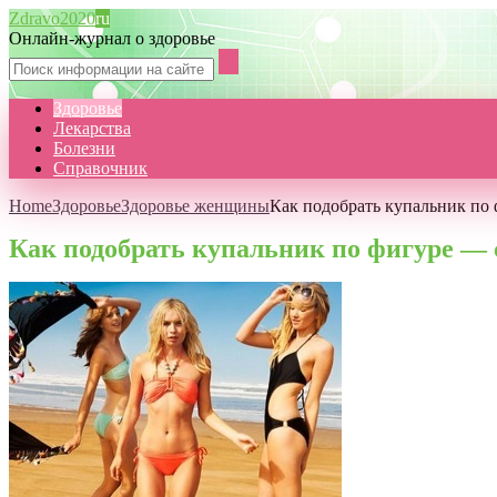
Zdravo2020
ru
Онлайн-журнал о здоровье
Здоровье
Лекарства
Болезни
Справочник
Home
Здоровье
Здоровье женщины
Как подобрать купальник по
Как подобрать купальник по фигуре — 