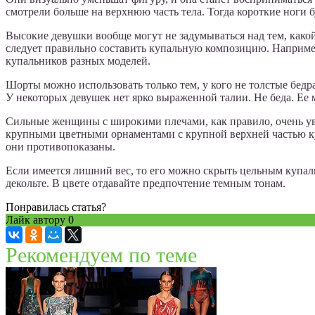
смотрели больше на верхнюю часть тела. Тогда короткие ноги б
Высокие девушки вообще могут не задумываться над тем, како
следует правильно составить купальную композицию. Например
купальников разных моделей.
Шорты можно использовать только тем, у кого не толстые бедр
У некоторых девушек нет ярко выраженной талии. Не беда. Ее
Сильные женщины с широкими плечами, как правило, очень уве
крупными цветными орнаментами с крупной верхней частью ку
они противопоказаны.
Если имеется лишний вес, то его можно скрыть цельным купа
декольте. В цвете отдавайте предпочтение темным тонам.
Понравилась статья?
Лайк автору
0
Рекомендуем по теме