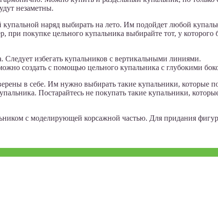
удут незаметны.
й купальной наряд выбирать на лето. Им подойдет любой купаль
, при покупке цельного купальника выбирайте тот, у которого
а. Следует избегать купальников с вертикальными линиями.
 можно создать с помощью цельного купальника с глубокими бок
рены в себе. Им нужно выбирать такие купальники, которые под
пальника. Постарайтесь не покупать такие купальники, которы
льником с моделирующей корсажной частью. Для придания фигу