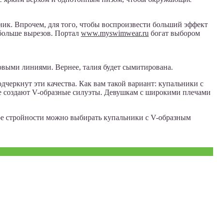
ник. Впрочем, для того, чтобы воспроизвести больший эффект
 больше вырезов. Портал
www.myswimwear.ru
богат выбором
овыми линиями. Вернее, талия будет сымитирована.
черкнут эти качества. Как вам такой вариант: купальники с
е создают V-образные силуэты. Девушкам с широкими плечами
ре стройности можно выбирать купальники с V-образным