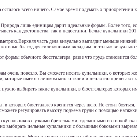
 осталось всего ничего. Самое время подумать о приобретении 
в. Природа лишь единицам дарит идеальные формы. Более того, ес
вать как достоинства, так и недостатки.
Белые купальники 201
симметрию.Верхняя часть дела визуально выглядит меньше нижне
которые благодаря силиконовым вкладкам не только визуально 
от формы обычного бюстгальтера, разве что грудь становится бо
 вам очень повезло. Вы сможете носить купальники, о которых 
ки, которые имеют слишком много ткани и неплотно прилегают к 
м нужно выбирать такие купальники, в бюстгальтерах которых и
 в которых бюстгальтер крепится через шею. Не стоит бояться, 
 сможете регулировать высоту подъема груди с помощью натяжки
то купальников с узкими бретельками, сделанными из тонкой тка
жно выбирать цельные купальники с большими боковыми выреза
я гармонично. Можно купить и раздельный купальник, но тольк