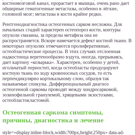
костномозговой канал, прорастает в мышцы, очень рано дает
обширные гематогенные метастазы, особенно в лёгкие,
головной мозг; метастазы в кости крайне редки.
Рентгенодиагностика остеогенных сарком несложна. Для
начальных стадий характерен остеопороз кости, контуры
опухоли смазаны, за пределы метафиза она не
распространяется. Вскоре намечается дефект костной ткани. В
некоторых опухолях отмечаются пролиферативные,
остеобластические процессы. В этих случаях отслоенная
надкостница веретенообразно вздута, иногда, прерываясь,
дает картину «козырька». Характерен, особенно у детей,
игольчатый периостит, когда остеобласты продуцируют
костную ткань по ходу кровеносных сосудов, то есть
перпендикулярно кортикальному слою, образуя так
называемые спикулы. Дифференциальный диагноз
остеогенной саркомы проводят между хондросаркомой,
эозинофильной гранулемой, хрящевыми экзостозами,
остеобластокластомой.
Остеогенная саркома симптомы,
причины, диагностика и лечение
style=»display:inline-block,width:700px,height:250px» data-ad-