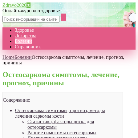
Zdravo2020
ru
Онлайн-журнал о здоровье
Здоровье
Лекарства
Болезни
Справочник
Home
Болезни
Остеосаркома симптомы, лечение, прогноз,
причины
Остеосаркома симптомы, лечение,
прогноз, причины
Содержание:
Остеосаркома симптомы, прогноз, методы
лечения саркомы кости
Статистика, факторы риска для
остеосаркомы
Ранние симптомы остеосаркомы