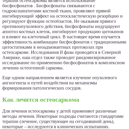
терапии остеосаркомы является использование
бисфосфонатов . Бисфосфонаты связываются с
гидроксиапатитами костной ткани, проявляют прямой
ингибирующий эффект на остеоскластическую резорбцию и
регулируют функции остеобластов. Не оказывая прямого
противоопухолевого действия, бисфосфонаты индуцируют
апоптоз костных клеток, ингибируют продукцию цитокинов
и влияют на клеточный цикл. В настоящее время изучается
эффективность комбинации бисфосфонатов с традиционными
цитостатиками в неоадъювантных протоколах при
остеосаркоме. Исследования II фазы проводятся в Северной
Америке, наш отдел также проводит рандомизированное
исследование по применению бисфосфонатов в комплексном
лечении остеогенной саркомы.
Еще одним направлением является изучение опухолевого
ангиогенеза и путей воздействия на механизмы
формирования патологических сосудов.
Как лечится остеосаркома
Для лечения остеосаркомы у детей применяют различные
методы лечения. Некоторые подходы считаются стандартами
терапии (лечение, существующее на сегодняшний день),
некоторые – исследуются в клинических испытаниях.