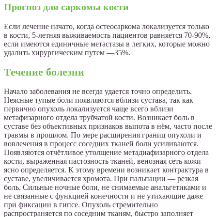
Прогноз для саркомы кости
Если лечение начато, когда остеосаркома локализуется только
в кости, 5-летняя выживаемость пациентов равняется 70-90%,
если имеются единичные метастазы в легких, которые можно
удалить хирургическим путем —35%.
Течение болезни
Начало заболевания не всегда удается точно определить.
Неясные тупые боли появляются вблизи сустава, так как
первично опухоль локализуется чаще всего вблизи
метафизарного отдела трубчатой кости. Возникает боль в
суставе без объективных признаков выпота в нём, часто после
травмы в прошлом. По мере расширения границ опухоли и
вовлечения в процесс соседних тканей боли усиливаются.
Появляются отчётливое утолщение метадиафизарного отдела
кости, выраженная пастозность тканей, венозная сеть кожи
ясно определяется. К этому времени возникает контрактура в
суставе, увеличивается хромота. При пальпации — резкая
боль. Сильные ночные боли, не снимаемые анальгетиками и
не связанные с функцией конечности и не утихающие даже
при фиксации в гипсе. Опухоль стремительно
распространяется по соседним тканям, быстро заполняет