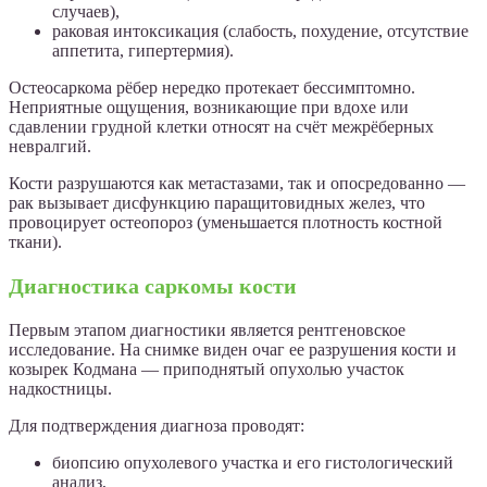
случаев),
раковая интоксикация (слабость, похудение, отсутствие
аппетита, гипертермия).
Остеосаркома рёбер нередко протекает бессимптомно.
Неприятные ощущения, возникающие при вдохе или
сдавлении грудной клетки относят на счёт межрёберных
невралгий.
Кости разрушаются как метастазами, так и опосредованно —
рак вызывает дисфункцию паращитовидных желез, что
провоцирует остеопороз (уменьшается плотность костной
ткани).
Диагностика саркомы кости
Первым этапом диагностики является рентгеновское
исследование. На снимке виден очаг ее разрушения кости и
козырек Кодмана — приподнятый опухолью участок
надкостницы.
Для подтверждения диагноза проводят:
биопсию опухолевого участка и его гистологический
анализ,