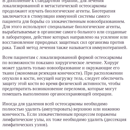
В дополнение к стандартной терапии, для лечения
локализированной и метастатической остеосаркомы
продолжают изучать биологические агенты. Биотерапия
заключается в стимуляции иммунной системы самого
пациента для борьбы со злокачественным новообразованием.
Для этого используют специальные биологические агенты,
вырабатываемые в организме самого больного или созданные
в лаборатории, действие которых направлено на усиление или
восстановление природных защитных сил организма против
рака. Такой метод лечения также называется иммунотерапией.
Всем пациентам с локализированной формой остеосаркомы
по возможности показано хирургическое лечение. Хирург
может удалить только новообразование и окружающие его
ткани (экономная резекция конечности). При расположении
опухоли в кости, несущей нагрузку тела, следует обеспечить
защиту этой кости во время физической активности, чтобы
предотвратить возникновение переломов, которые могут
помешать выполнению органосохраняющей операции.
Иногда для удаления всей остеосаркомы необходимо
полностью удалить (ампутировать) верхнюю или нижнюю
конечность. Если злокачественным процессом поражены
лимфатические узлы, их тоже необходимо удалить (диссекция
лимфатических узлов).