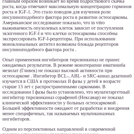
главным образом возникает во время подросткового скачка
роста, когда отмечают максимальную концентрацию гормонов
роста и IGF-1. Это стало поводом для изучения роли
инсулиноподобного фактора роста в развитии остеосаркомы.
Американское исследование показало, что in vitro
выживаемость опухолевых клеток зависит от поступления
экзогенного IGF-I и что клетки остеосаркомы способны
экспрессировать IGF-I-рецепторы. При использовании
моноклональных антител возможна блокада рецепторов
инсулиноподобного фактора роста .
Опыт применения ингибиторов тирозинкиназ не принес
ожидаемых результатов. В режиме монотерапии иматиниба
мезилат (Гливек) не показал высокой активности при
остеосаркоме . Ингибитор BCL-, ABL- и SRC-киназ дазатиниб
изучается в США в протоколах II фазы у детей в возрасте
старше 13 лет с распространенными саркомами. В
исследовании I фазы было установлено, что мультитаргетный
ингибитор тирозинкиназ сорафениб (Нексавар) не показал
клинической эффективности у больных остеосаркомой .
Большей эффективности ожидают от разработки и внедрения
менее специфичных, так называемых мультикиназных
ингибиторов.
Одним из перспективных направлений в современной