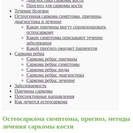
Диагностика саркомы кости
Прогноз для саркомы кости
Течение болезни
Остеогенная саркома симптомы, причины,
диагностика и лечение
Какие причины могут спровоцировать
остеосаркому
Какие симптомы описывают течение
заболевания
Какой прогноз ожидает пациентов
Саркома ребра
Саркома ребра: причины
Саркома ребра: симптомы
Саркома ребра: виды
Саркома ребра: диагностика
Саркома ребра: лечение
Заболеваемость
Причины саркомы
Перспективные направления
Как лечится остеосаркома
Остеосаркома симптомы, прогноз, методы
лечения саркомы кости