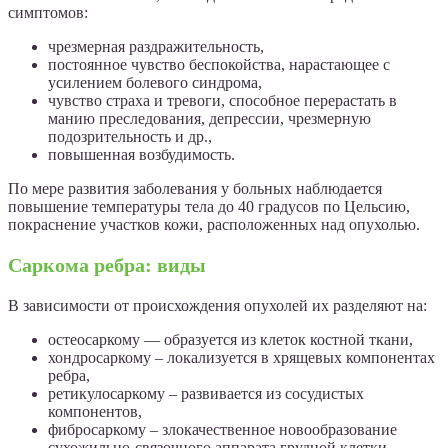
симптомов:
чрезмерная раздражительность,
постоянное чувство беспокойства, нарастающее с
усилением болевого синдрома,
чувство страха и тревоги, способное перерастать в
манию преследования, депрессии, чрезмерную
подозрительность и др.,
повышенная возбудимость.
По мере развития заболевания у больных наблюдается
повышение температуры тела до 40 градусов по Цельсию,
покраснение участков кожи, расположенных над опухолью.
Саркома ребра: виды
В зависимости от происхождения опухолей их разделяют на:
остеосаркому — образуется из клеток костной ткани,
хондросаркому – локализуется в хрящевых компонентах
ребра,
ретикулосаркому – развивается из сосудистых
компонентов,
фибросаркому – злокачественное новообразование
сухожильно-связочного аппарата грудной клетки.