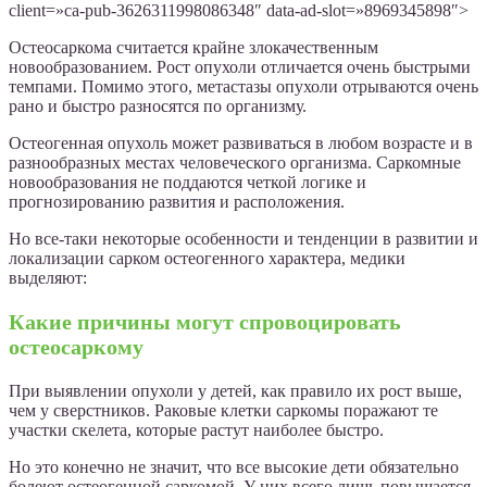
client=»ca-pub-3626311998086348″ data-ad-slot=»8969345898″>
Остеосаркома считается крайне злокачественным
новообразованием. Рост опухоли отличается очень быстрыми
темпами. Помимо этого, метастазы опухоли отрываются очень
рано и быстро разносятся по организму.
Остеогенная опухоль может развиваться в любом возрасте и в
разнообразных местах человеческого организма. Саркомные
новообразования не поддаются четкой логике и
прогнозированию развития и расположения.
Но все-таки некоторые особенности и тенденции в развитии и
локализации сарком остеогенного характера, медики
выделяют:
Какие причины могут спровоцировать
остеосаркому
При выявлении опухоли у детей, как правило их рост выше,
чем у сверстников. Раковые клетки саркомы поражают те
участки скелета, которые растут наиболее быстро.
Но это конечно не значит, что все высокие дети обязательно
болеют остеогенной саркомой. У них всего лишь повышается