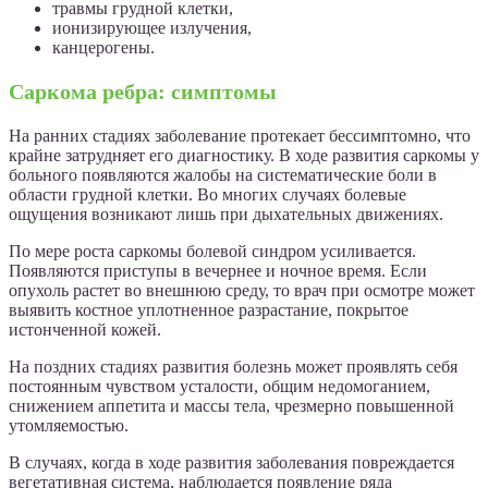
травмы грудной клетки,
ионизирующее излучения,
канцерогены.
Саркома ребра: симптомы
На ранних стадиях заболевание протекает бессимптомно, что
крайне затрудняет его диагностику. В ходе развития саркомы у
больного появляются жалобы на систематические боли в
области грудной клетки. Во многих случаях болевые
ощущения возникают лишь при дыхательных движениях.
По мере роста саркомы болевой синдром усиливается.
Появляются приступы в вечернее и ночное время. Если
опухоль растет во внешнюю среду, то врач при осмотре может
выявить костное уплотненное разрастание, покрытое
истонченной кожей.
На поздних стадиях развития болезнь может проявлять себя
постоянным чувством усталости, общим недомоганием,
снижением аппетита и массы тела, чрезмерно повышенной
утомляемостью.
В случаях, когда в ходе развития заболевания повреждается
вегетативная система, наблюдается появление ряда