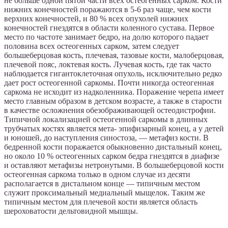
не больше одной пятой части всех остеогенных сарком. Кости
нижних конечностей поражаются в 5-6 раз чаще, чем кости
верхних конечностей, и 80 % всех опухолей нижних
конечностей гнездятся в области коленного сустава. Первое
место по частоте занимает бедро, на долю которого падает
половина всех остеогенных сарком, затем следует
большеберцовая кость, плечевая, тазовые кости, малоберцовая,
плечевой пояс, локтевая кость. Лучевая кость, где так часто
наблюдается гигантоклеточная опухоль, исключительно редко
дает рост остеогенной саркомы. Почти никогда остеогенная
саркома не исходит из надколенника. Поражение черепа имеет
место главным образом в детском возрасте, а также в старости
в качестве осложнения обезображивающей остеодистрофии.
Типичной локализацией остеогенной саркомы в длинных
трубчатых костях является мета- эпифизарный конец, а у детей
и юношей, до наступления синостоза, — метафиз кости. В
бедренной кости поражается обыкновенно дистальный конец,
но около 10 % остеогенных сарком бедра гнездятся в диафизе
и оставляют метафизы нетронутыми. В большеберцовой кости
остеогенная саркома только в одном случае из десяти
располагается в дистальном конце — типичным местом
служит проксимальный медиальный мыщелок. Таким же
типичным местом для плечевой кости является область
шероховатости дельтовидной мышцы.