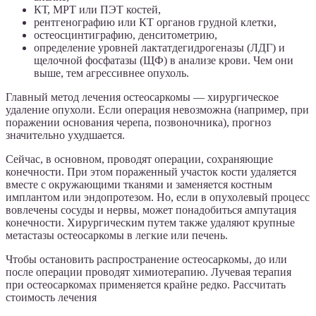
КТ, МРТ или ПЭТ костей,
рентгенографию или КТ органов грудной клетки,
остеосцинтиграфию, денситометрию,
определение уровней лактатдегидрогеназы (ЛДГ) и
щелочной фосфатазы (ЩФ) в анализе крови. Чем они
выше, тем агрессивнее опухоль.
Главный метод лечения остеосаркомы — хирургическое
удаление опухоли. Если операция невозможна (например, при
поражении основания черепа, позвоночника), прогноз
значительно ухудшается.
Сейчас, в основном, проводят операции, сохраняющие
конечности. При этом пораженный участок кости удаляется
вместе с окружающими тканями и заменяется костным
имплантом или эндопротезом. Но, если в опухолевый процесс
вовлечены сосуды и нервы, может понадобиться ампутация
конечности. Хирургическим путем также удаляют крупные
метастазы остеосаркомы в легкие или печень.
Чтобы остановить распространение остеосаркомы, до или
после операции проводят химиотерапию. Лучевая терапия
при остеосаркомах применяется крайне редко. Рассчитать
стоимость лечения