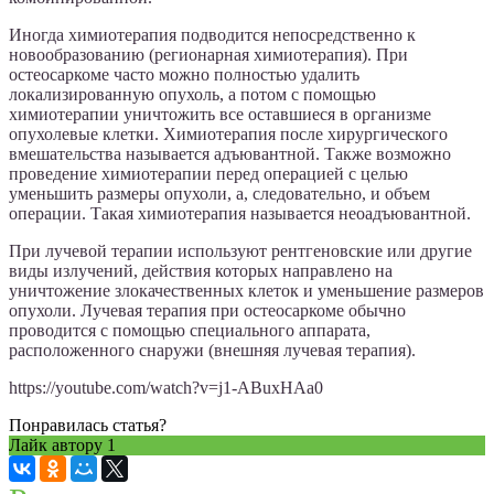
Иногда химиотерапия подводится непосредственно к
новообразованию (регионарная химиотерапия). При
остеосаркоме часто можно полностью удалить
локализированную опухоль, а потом с помощью
химиотерапии уничтожить все оставшиеся в организме
опухолевые клетки. Химиотерапия после хирургического
вмешательства называется адъювантной. Также возможно
проведение химиотерапии перед операцией с целью
уменьшить размеры опухоли, а, следовательно, и объем
операции. Такая химиотерапия называется неоадъювантной.
При лучевой терапии используют рентгеновские или другие
виды излучений, действия которых направлено на
уничтожение злокачественных клеток и уменьшение размеров
опухоли. Лучевая терапия при остеосаркоме обычно
проводится с помощью специального аппарата,
расположенного снаружи (внешняя лучевая терапия).
https://youtube.com/watch?v=j1-ABuxHAa0
Понравилась статья?
Лайк автору
1