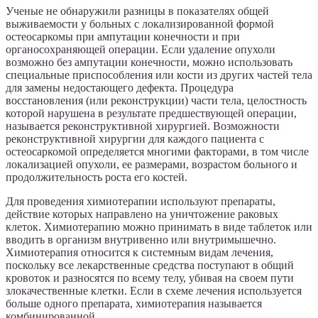
Ученые не обнаружили разницы в показателях общей
выживаемости у больных с локализированной формой
остеосаркомы при ампутации конечности и при
органосохраняющей операции. Если удаление опухоли
возможно без ампутации конечности, можно использовать
специальные приспособления или кости из других частей тела
для замены недостающего дефекта. Процедура
восстановления (или реконструкции) части тела, целостность
которой нарушена в результате предшествующей операции,
называется реконструктивной хирургией. Возможности
реконструктивной хирургии для каждого пациента с
остеосаркомой определяется многими факторами, в том числе
локализацией опухоли, ее размерами, возрастом больного и
продолжительность роста его костей.
Для проведения химиотерапии используют препараты,
действие которых направлено на уничтожение раковых
клеток. Химиотерапию можно принимать в виде таблеток или
вводить в организм внутривенно или внутримышечно.
Химиотерапия относится к системным видам лечения,
поскольку все лекарственные средства поступают в общий
кровоток и разносятся по всему телу, убивая на своем пути
злокачественные клетки. Если в схеме лечения используется
больше одного препарата, химиотерапия называется
комбинированной.