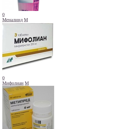
0
Меналинд
М
0
Мифолиан
М