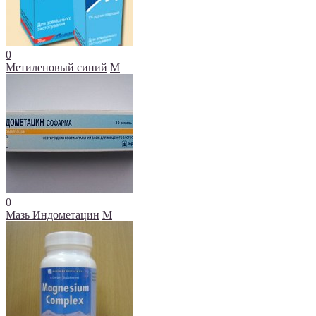
0
Метиленовый синий
М
0
Мазь Индометацин
М