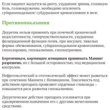
Если пациент жалуется на рвоту, ухудшение зрения, головную
боль, головокружение, необходимо исключить
субарахноидальное/ субдуральное кровоизлияние в мозг.
Противопоказания
Диуретик нельзя применять при почечной хронической
недостаточности, гиперчувствительности, ухудшении
фильтрационной функции почек, при инсульте, тяжелых
формах обезвоживания, субарахноидальном кровоизлиянии,
гипохлоремии, гипокалиемии, гипонатриемии.
Беременным, кормящим женщинам принимать Маннит
разрешено,
но с большой осторожностью, под медицинским
контролем.
Нефротоксический и ототоксический эффект может развиться
при сочетании Маннита с Неомицином. Токсичность под
действием препарата проявляют сердечные гликозиды –
повышается риск развития гипокалиемии.
Диуретическое действие препарата усиливается при
одновременном назначении его с другими мочегонными
средствами.