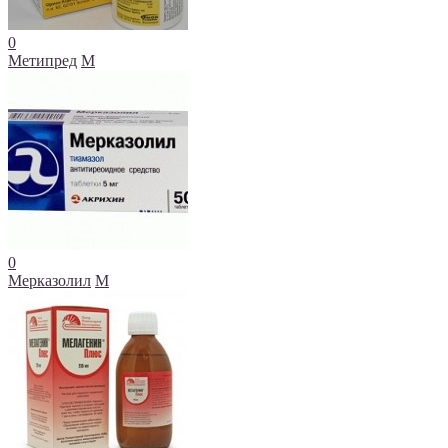
0
Метипред
М
0
Мерказолил
М