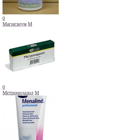
0
Магнезиум
М
0
Метронидазол
М