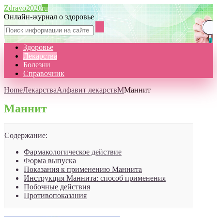
Zdravo2020
ru
Онлайн-журнал о здоровье
Здоровье
Лекарства
Болезни
Справочник
Home
Лекарства
Алфавит лекарств
М
Маннит
Маннит
Содержание:
Фармакологическое действие
Форма выпуска
Показания к применению Маннита
Инструкция Маннита: способ применения
Побочные действия
Противопоказания