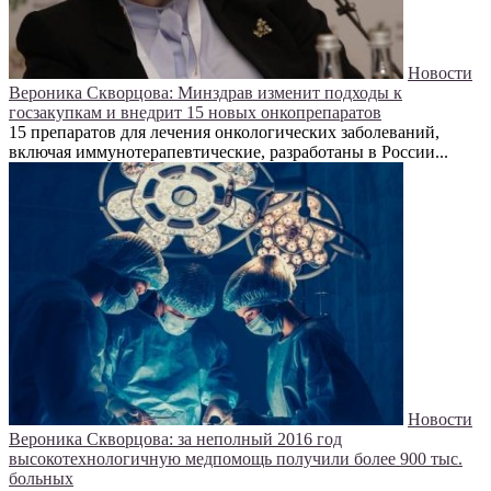
Новости
Вероника Скворцова: Минздрав изменит подходы к
госзакупкам и внедрит 15 новых онкопрепаратов
15 препаратов для лечения онкологических заболеваний,
включая иммунотерапевтические, разработаны в России...
Новости
Вероника Скворцова: за неполный 2016 год
высокотехнологичную медпомощь получили более 900 тыс.
больных