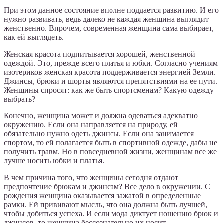
При этом данное состояние вполне поддается развитию. И его
нужно развивать, ведь далеко не каждая женщина выглядит
женственно. Впрочем, современная женщина сама выбирает,
как ей выглядеть.
Женская красота подпитывается хорошей, женственной
одеждой. Это, прежде всего платья и юбки. Согласно учениям
изотериков женская красота поддерживается энергией Земли.
Джинсы, брюки и шорты являются препятствиями на ее пути.
Женщины спросят: как же быть спортсменам? Какую одежду
выбрать?
Конечно, женщина может и должна одеваться адекватно
окружению. Если она направляется на природу, ей
обязательно нужно одеть джинсы. Если она занимается
спортом, то ей полагается быть в спортивной одежде, дабы не
получить травм. Но в повседневной жизни, женщинам все же
лучше носить юбки и платья.
В чем причина того, что женщины сегодня отдают
предпочтение брюкам и джинсам? Все дело в окружении. С
рождения женщина оказывается зажатой в определенные
рамки. Ей прививают мысль, что она должна быть лучшей,
чтобы добиться успеха. И если мода диктует ношению брюк и
джинсов, то женщина бессознательно их носит.