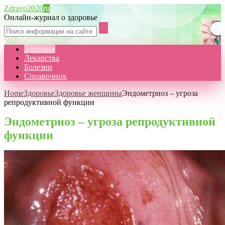
Zdravo2020
ru
Онлайн-журнал о здоровье
Здоровье
Лекарства
Болезни
Справочник
Home
Здоровье
Здоровье женщины
Эндометриоз – угроза
репродуктивной функции
Эндометриоз – угроза репродуктивной
функции