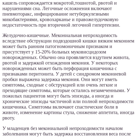
кашель сопровождается мокротой,тошнотой, рвотой и
нарушениями сна. Легочные осложнения включают
пневмоторакс, инфицирование нетуберкулезными
микобактериями, кровохарканье и правожелудочковую
недостаточность при вторичной легочной гипертензии.
Желудочно-кишечные. Мекониальная непроходимость
вследствие обструкции подвздошной кишки вязким меконием
может быть ранним патогномоничным признаком и
присутствует у 15-20% больных муковисцидозом
новорожденных. Обычно она проявляется вздутием живота,
рвотой и задержкой отхождения мекония. У некоторых
новорожденных может быть перфорация кишечника с
признаками перитонита. У детей с синдромом мекониевой
пробки выражена задержка мекония. Они могут иметь
симптомы, сходные с обструкцией или очень легкие и
преходящие симптомы, которые остались незамеченными. У
пожилых пациентов могут быть эпизоды, а иногда и
хронические эпизоды частичной или полной непроходимости
кишечника. Симптомы включают спастические боли в
животе, изменение картины стула, снижение аппетита, иногда
рвоту.
У младенцев без мекониальной непроходимости началом
заболевания могут быть задержка восстановления веса после