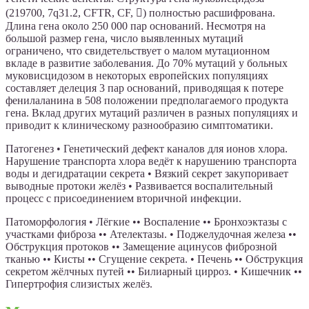
(219700, 7q31.2, CFTR, CF, ) полностью расшифрована.
Длина гена около 250 000 пар оснований. Несмотря на
большой размер гена, число выявленных мутаций
ограничено, что свидетельствует о малом мутационном
вкладе в развитие заболевания. До 70% мутаций у больных
муковисцидозом в некоторых европейских популяциях
составляет делеция 3 пар оснований, приводящая к потере
фенилаланина в 508 положении предполагаемого продукта
гена. Вклад других мутаций различен в разных популяциях и
приводит к клиническому разнообразию симптоматики.
Патогенез • Генетический дефект каналов для ионов хлора.
Нарушение транспорта хлора ведёт к нарушению транспорта
воды и дегидратации секрета • Вязкий секрет закупоривает
выводные протоки желёз • Развивается воспалительный
процесс с присоединением вторичной инфекции.
Патоморфология • Лёгкие •• Воспаление •• Бронхоэктазы с
участками фиброза •• Ателектазы. • Поджелудочная железа ••
Обструкция протоков •• Замещение ацинусов фиброзной
тканью •• Кисты •• Сгущение секрета. • Печень •• Обструкция
секретом жёлчных путей •• Билиарный цирроз. • Кишечник ••
Гипертрофия слизистых желёз.