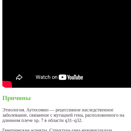
Причины
Этиология. Аутосомно — рецессивное наследственное
заболевание, связанное с мутацией гена, расположенного на
длинном плече хр. 7 в области q31–q32.
Генетические аспекты. Структура гена муковисцидоза