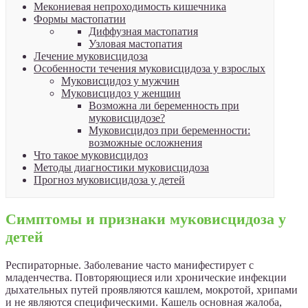
Мекониевая непроходимость кишечника
Формы мастопатии
Диффузная мастопатия
Узловая мастопатия
Лечение муковисцидоза
Особенности течения муковисцидоза у взрослых
Муковисцидоз у мужчин
Муковисцидоз у женщин
Возможна ли беременность при
муковисцидозе?
Муковисцидоз при беременности:
возможные осложнения
Что такое муковисцидоз
Методы диагностики муковисцидоза
Прогноз муковисцидоза у детей
Симптомы и признаки муковисцидоза у
детей
Респираторные. Заболевание часто манифестирует с
младенчества. Повторяющиеся или хронические инфекции
дыхательных путей проявляются кашлем, мокротой, хрипами
и не являются специфическими. Кашель основная жалоба,