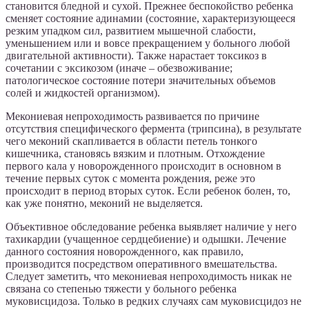
становится бледной и сухой. Прежнее беспокойство ребенка
сменяет состояние адинамии (состояние, характеризующееся
резким упадком сил, развитием мышечной слабости,
уменьшением или и вовсе прекращением у больного любой
двигательной активности). Также нарастает токсикоз в
сочетании с эксикозом (иначе – обезвоживание;
патологическое состояние потери значительных объемов
солей и жидкостей организмом).
Мекониевая непроходимость развивается по причине
отсутствия специфического фермента (трипсина), в результате
чего меконий скапливается в области петель тонкого
кишечника, становясь вязким и плотным. Отхождение
первого кала у новорожденного происходит в основном в
течение первых суток с момента рождения, реже это
происходит в период вторых суток. Если ребенок болен, то,
как уже понятно, меконий не выделяется.
Объективное обследование ребенка выявляет наличие у него
тахикардии (учащенное сердцебиение) и одышки. Лечение
данного состояния новорожденного, как правило,
производится посредством оперативного вмешательства.
Следует заметить, что мекониевая непроходимость никак не
связана со степенью тяжести у больного ребенка
муковисцидоза. Только в редких случаях сам муковисцидоз не