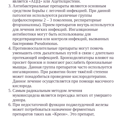
является «АЦЦ» или Ацетилцистеин.
Антибактериальные препараты являются основным
средством борьбы с легочной инфекцией. При данной
патологии используются различные группы
(цефалоспорины 2 – 3 поколения, респираторные
фторхиналоны). Прием препаратов внутрь используется
для лечения легких инфекций. Ингаляционные
антибиотики могут быть использованы для
предотвращения или контроля инфекций, вызванных
бактериями Pseudomonas.
Противовоспалительные препараты могут помочь
уменьшить отек дыхательных путей в связи с длительно
протекающей инфекцией. Бронходилятаторы влияют на
просвет бронхов и помогают расслабить бронхиальные
мышцы. Данная группа препаратов часто используется
ингаляционно. При развитии более тяжёлой степени
может понадобиться проведение кислородотерапии.
Данное лечение осуществляется при помощи масочного
кислорода.
Самым радикальным методом лечения
муковисцидоза является пересадка легких от умершего
донора.
При недостаточной функции поджелудочной железы
может потребоваться назначение ферментных
препаратов таких как «Креон». Это препарат,