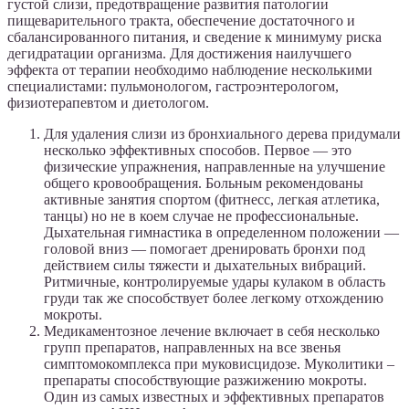
густой слизи, предотвращение развития патологии
пищеварительного тракта, обеспечение достаточного и
сбалансированного питания, и сведение к минимуму риска
дегидратации организма. Для достижения наилучшего
эффекта от терапии необходимо наблюдение несколькими
специалистами: пульмонологом, гастроэнтерологом,
физиотерапевтом и диетологом.
Для удаления слизи из бронхиального дерева придумали
несколько эффективных способов. Первое — это
физические упражнения, направленные на улучшение
общего кровообращения. Больным рекомендованы
активные занятия спортом (фитнесс, легкая атлетика,
танцы) но не в коем случае не профессиональные.
Дыхательная гимнастика в определенном положении —
головой вниз — помогает дренировать бронхи под
действием силы тяжести и дыхательных вибраций.
Ритмичные, контролируемые удары кулаком в область
груди так же способствует более легкому отхождению
мокроты.
Медикаментозное лечение включает в себя несколько
групп препаратов, направленных на все звенья
симптомокомплекса при муковисцидозе. Муколитики –
препараты способствующие разжижению мокроты.
Один из самых известных и эффективных препаратов