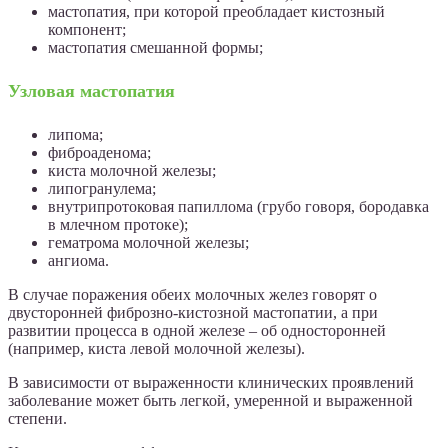
мастопатия, при которой преобладает кистозный
компонент;
мастопатия смешанной формы;
Узловая мастопатия
липома;
фиброаденома;
киста молочной железы;
липогранулема;
внутрипротоковая папиллома (грубо говоря, бородавка
в млечном протоке);
гематрома молочной железы;
ангиома.
В случае поражения обеих молочных желез говорят о
двусторонней фиброзно-кистозной мастопатии, а при
развитии процесса в одной железе – об односторонней
(например, киста левой молочной железы).
В зависимости от выраженности клинических проявлений
заболевание может быть легкой, умеренной и выраженной
степени.