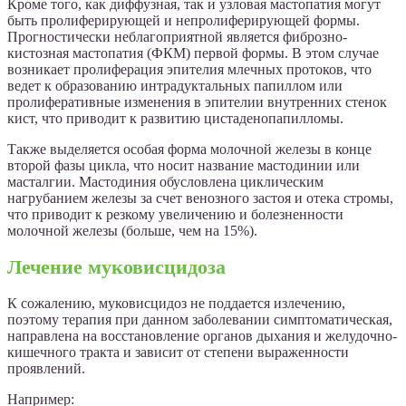
Кроме того, как диффузная, так и узловая мастопатия могут
быть пролиферирующей и непролиферирующей формы.
Прогностически неблагоприятной является фиброзно-
кистозная мастопатия (ФКМ) первой формы. В этом случае
возникает пролиферация эпителия млечных протоков, что
ведет к образованию интрадуктальных папиллом или
пролиферативные изменения в эпителии внутренних стенок
кист, что приводит к развитию цистаденопапилломы.
Также выделяется особая форма молочной железы в конце
второй фазы цикла, что носит название мастодинии или
масталгии. Мастодиния обусловлена циклическим
нагрубанием железы за счет венозного застоя и отека стромы,
что приводит к резкому увеличению и болезненности
молочной железы (больше, чем на 15%).
Лечение муковисцидоза
К сожалению, муковисцидоз не поддается излечению,
поэтому терапия при данном заболевании симптоматическая,
направлена на восстановление органов дыхания и желудочно-
кишечного тракта и зависит от степени выраженности
проявлений.
Например: