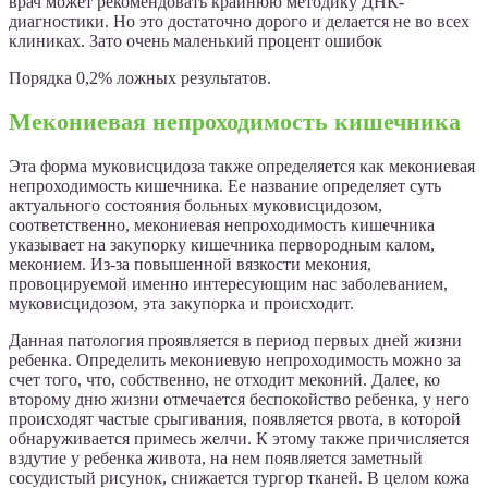
врач может рекомендовать крайнюю методику ДНК-
диагностики. Но это достаточно дорого и делается не во всех
клиниках. Зато очень маленький процент ошибок
Порядка 0,2% ложных результатов.
Мекониевая непроходимость кишечника
Эта форма муковисцидоза также определяется как мекониевая
непроходимость кишечника. Ее название определяет суть
актуального состояния больных муковисцидозом,
соответственно, мекониевая непроходимость кишечника
указывает на закупорку кишечника первородным калом,
меконием. Из-за повышенной вязкости мекония,
провоцируемой именно интересующим нас заболеванием,
муковисцидозом, эта закупорка и происходит.
Данная патология проявляется в период первых дней жизни
ребенка. Определить мекониевую непроходимость можно за
счет того, что, собственно, не отходит меконий. Далее, ко
второму дню жизни отмечается беспокойство ребенка, у него
происходят частые срыгивания, появляется рвота, в которой
обнаруживается примесь желчи. К этому также причисляется
вздутие у ребенка живота, на нем появляется заметный
сосудистый рисунок, снижается тургор тканей. В целом кожа