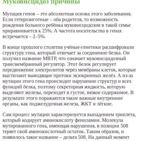
Муковисцидоз причины
Мутация генов – это абсолютная основа этого заболевания.
Если гетерозиготные – оба родителя, то возможность
рождения больного ребёнка муковисцидозом в такой семье
приравнивается к 25%. А частота носительства в генах
встречается – 2–5%.
В конце прошлого столетия учёные-генетики расшифровали
структуру гена, который отвечает за соединение белка. Он
получил название МВТР, что означает муковисцидозный
трансмембранный регулятор. Этот белок регулирует
передвижение электролитов через мембраны клеток, которые
выстилают выводящие протоки экзокринных желёз. А из-за
мутации этого гена происходит нарушение структур и всех
функций белка, поэтому секреторная жидкость, которую
выделяют железы, переходит в густое, вязкое содержимое. В
результате этого поражаются такие важные внутренние
органы, как поджелудочная железа, ЖКТ и лёгкие.
Сам процесс мутации характеризуется выпадением триплета,
который кодирует аминокислоту фениламин. Молекула
мутированного гена, имеющая нарушения, в позиции 508
теряет свой аминокислотный остаток. Таким образом, и
появилось такое название – дельта 508. На данный момент