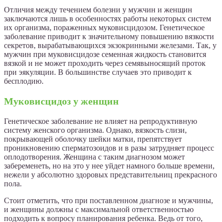
Отличия между течением болезни у мужчин и женщин
заключаются лишь в особенностях работы некоторых систем
их организма, пораженных муковисцидозом. Генетическое
заболевание приводит к значительному повышению вязкости
секретов, вырабатывающихся экзокринными железами. Так, у
мужчин при муковисцидозе семенная жидкость становится
вязкой и не может проходить через семявыносящий проток
при эякуляции. В большинстве случаев это приводит к
бесплодию.
Муковисцидоз у женщин
Генетическое заболевание не влияет на репродуктивную
систему женского организма. Однако, вязкость слизи,
покрывающей оболочку шейки матки, препятствует
проникновению сперматозоидов и в разы затрудняет процесс
оплодотворения. Женщина с таким диагнозом может
забеременеть, но на это у нее уйдет намного больше времени,
нежели у абсолютно здоровых представительниц прекрасного
пола.
Стоит отметить, что при поставленном диагнозе и мужчины,
и женщины должны с максимальной ответственностью
подходить к вопросу планирования ребенка. Ведь от того,