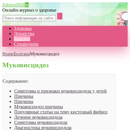
Zdravo2020
ru
Онлайн-журнал о здоровье
Здоровье
Лекарства
Болезни
Справочник
Home
Болезни
Муковисцидоз
Муковисцидоз
Содержание:
Симптомы и признаки муковисцидоза у детей
Причины
Причины
Муковисцидоз причины
Популярные статьи на тему кистозный фиброз
Лечение муковисцидоза
Симптомы муковисцидоза
Диагностика муковисцидоза