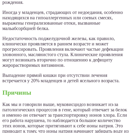
рождения.
Иногда у младенцев, страдающих от недоедания, особенно
находящихся на гипоаллергенных или соевых смесях,
выражены генерализованные отеки, вызванные
мальабсорбцией белка.
Недостаточность поджелудочной железы, как правило,
клинически проявляется в раннем возрасте и может
прогрессировать. Проявления включают частые дефекации
зловонного, маслянистого стула. Клинические проявления
могут возникать вторично по отношению к дефициту
жирорастворимых витаминов.
Выпадение прямой кишки при отсутствии лечения
встречается у 20% младенцев и детей ясельного возраста.
Причины
Как мы и говорили выше, муковисцидоз возникает из-за
патологических процессов в гене, который отвечает за белок
и именно он отвечает за транспортировку ионов хлора. Если
его работа нарушена, то наблюдается большое количество
этих ионов, которые притягивают к себе ионы натрия. Это
приводит к тому, что ионы натрия начинают забирать воду из