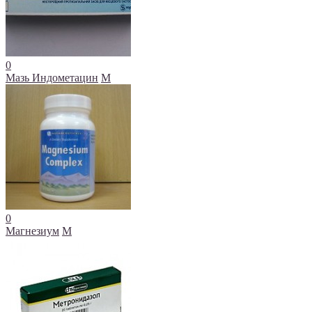
0
Мазь Индометацин
М
0
Магнезиум
М