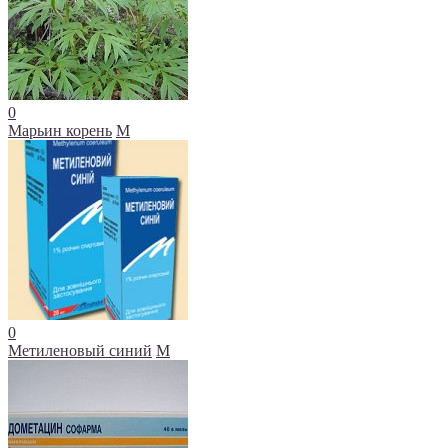
0
Марьин корень
М
0
Метиленовый синий
М