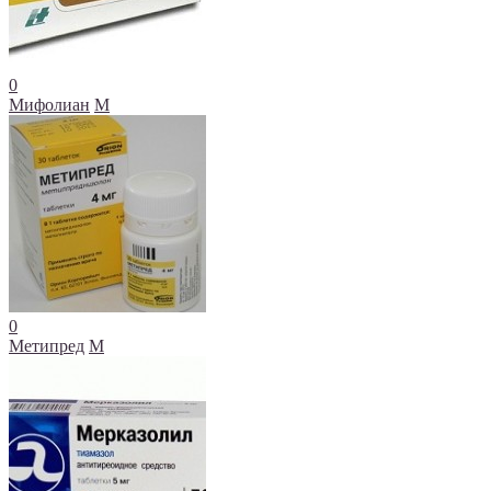
0
Мифолиан
М
0
Метипред
М