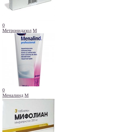
0
Метронидазол
М
0
Меналинд
М