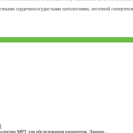
езными сердечнососудистыми патологиями, легочной гипертензи
Т
ологию МРТ для обследования пациентов. Данное...