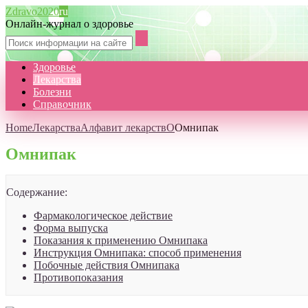
Zdravo2020
ru
Онлайн-журнал о здоровье
Здоровье
Лекарства
Болезни
Справочник
Home
Лекарства
Алфавит лекарств
О
Омнипак
Омнипак
Содержание:
Фармакологическое действие
Форма выпуска
Показания к применению Омнипака
Инструкция Омнипака: способ применения
Побочные действия Омнипака
Противопоказания