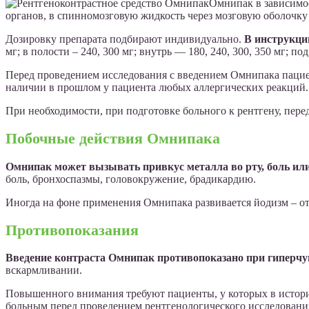
Омнипак в зависимос
органов, в спинномозговую жидкость через мозговую оболочку 
Дозировку препарата подбирают индивидуально.
В инструкци
мг; в полости – 240, 300 мг; внутрь — 180, 240, 300, 350 мг; п
Перед проведением исследования с введением Омнипака пациен
наличии в прошлом у пациента любых аллергических реакций.
При необходимости, при подготовке больного к рентгену, пер
Побочные действия Омнипака
Омнипак может вызывать привкус металла во рту, боль ил
боль, бронхоспазмы, головокружение, брадикардию.
Иногда на фоне применения Омнипака развивается йодизм – от
Противопоказания
Введение контраста Омнипак противопоказано при гиперчу
вскармливании.
Повышенного внимания требуют пациенты, у которых в истории
больным перед проведением рентгенологического исследовани