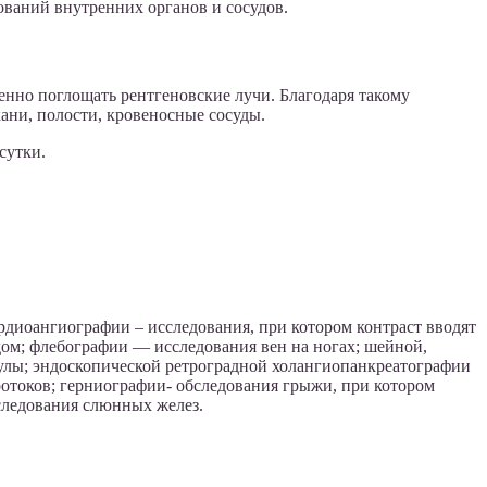
ований внутренних органов и сосудов.
венно поглощать рентгеновские лучи. Благодаря такому
ани, полости, кровеносные сосуды.
сутки.
рдиоангиографии – исследования, при котором контраст вводят
дом; флебографии — исследования вен на ногах; шейной,
улы; эндоскопической ретроградной холангиопанкреатографии
отоков; герниографии- обследования грыжи, при котором
следования слюнных желез.