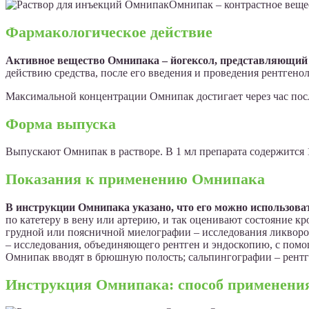
Омнипак – контрастное веще
Фармакологическое действие
Активное вещество Омнипака – йогексол, представляющий 
действию средства, после его введения и проведения рентгено
Максимальной концентрации Омнипак достигает через час посл
Форма выпуска
Выпускают Омнипак в растворе. В 1 мл препарата содержится 14
Показания к применению Омнипака
В инструкции Омнипака указано, что его можно использова
по катетеру в вену или артерию, и так оценивают состояние к
грудной или поясничной миелографии – исследования ликворо
– исследования, объединяющего рентген и эндоскопию, с помо
Омнипак вводят в брюшную полость; сальпингографии – рентг
Инструкция Омнипака: способ применени