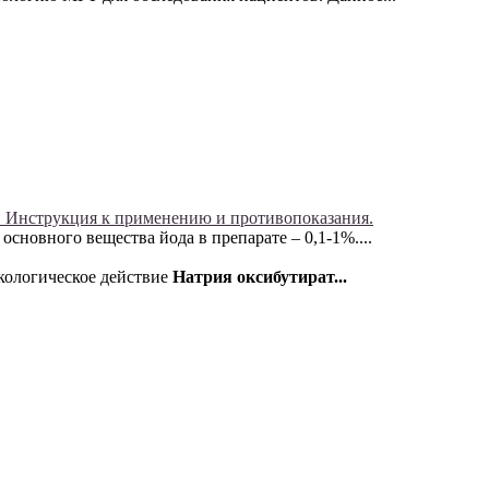
. Инструкция к применению и противопоказания.
сновного вещества йода в препарате – 0,1-1%....
акологическое действие
Натрия оксибутират...