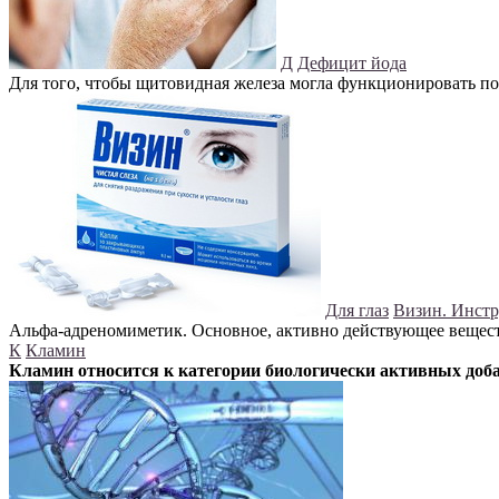
Д
Дефицит йода
Для того, чтобы щитовидная железа могла функционировать пол
Для глаз
Визин. Инстр
Альфа-адреномиметик. Основное, активно действующее веществ
К
Кламин
Кламин относится к категории биологически активных доб