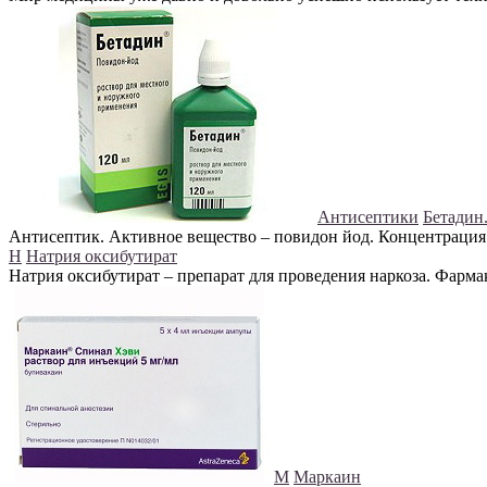
Антисептики
Бетадин
Антисептик. Активное вещество – повидон йод. Концентрация о
Н
Натрия оксибутират
Натрия оксибутират – препарат для проведения наркоза. Фарм
М
Маркаин