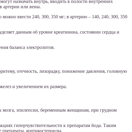
могут назначать внутрь, вводить в полости внутренних
в артерии или вены.
 можно ввести 240, 300, 350 мг; в артерию – 140, 240, 300, 350
деляет данным об уровне креатинина, состоянии сердца и
ния баланса электролитов.
 эритему, отечность, лихорадку, понижение давления, головную
желез и увеличением их размера.
х мозга, эпилепсии, беременным женщинам, при грудном
акциях гиперчувствительности к препаратам йода. Таким
 препараты, кортикостероиды.