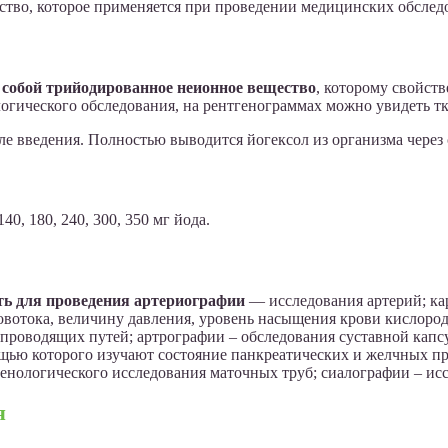
ство, которое применяется при проведении медицинских обслед
собой трийодированное неионное вещество
, которому свойст
логического обследования, на рентгенограммах можно увидеть тк
е введения. Полностью выводится йогексол из организма через 
0, 180, 240, 300, 350 мг йода.
ть для проведения артериографии
— исследования артерий; ка
ровотока, величину давления, уровень насыщения крови кислоро
проводящих путей; артрографии – обследования суставной капс
щью которого изучают состояние панкреатических и желчных пр
енологического исследования маточных труб; сиалографии – ис
я