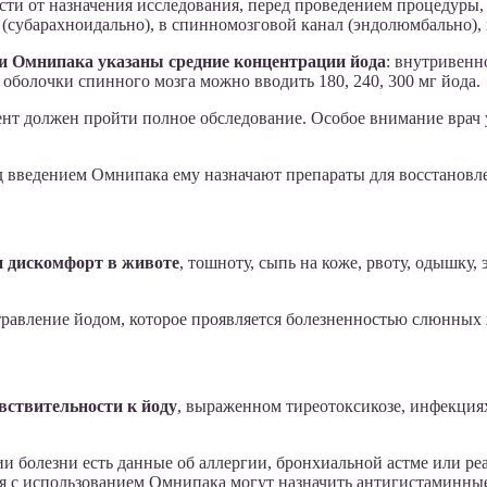
ти от назначения исследования, перед проведением процедуры, 
(субарахноидально), в спинномозговой канал (эндолюмбально), 
и Омнипака указаны средние концентрации йода
: внутривенно
од оболочки спинного мозга можно вводить 180, 240, 300 мг йода.
т должен пройти полное обследование. Особое внимание врач у
ед введением Омнипака ему назначают препараты для восстановле
и дискомфорт в животе
, тошноту, сыпь на коже, рвоту, одышку,
равление йодом, которое проявляется болезненностью слюнных 
вствительности к йоду
, выраженном тиреотоксикозе, инфекция
 болезни есть данные об аллергии, бронхиальной астме или ре
я с использованием Омнипака могут назначить антигистаминные