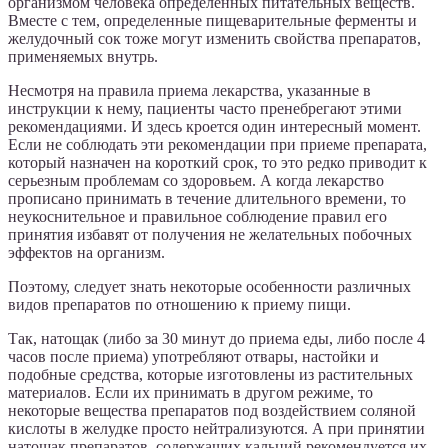
организмом человека определенных питательных веществ.
Вместе с тем, определенные пищеварительные ферменты и
желудочный сок тоже могут изменить свойства препаратов,
применяемых внутрь.
Несмотря на правила приема лекарства, указанные в
инструкции к нему, пациенты часто пренебрегают этими
рекомендациями. И здесь кроется один интересный момент.
Если не соблюдать эти рекомендации при приеме препарата,
который назначен на короткий срок, то это редко приводит к
серьезным проблемам со здоровьем. А когда лекарство
прописано принимать в течение длительного времени, то
неукоснительное и правильное соблюдение правил его
принятия избавят от получения не желательных побочных
эффектов на организм.
Поэтому, следует знать некоторые особенности различных
видов препаратов по отношению к приему пищи.
Так, натощак (либо за 30 минут до приема еды, либо после 4
часов после приема) употребляют отвары, настойки и
подобные средства, которые изготовлены из растительных
материалов. Если их принимать в другом режиме, то
некоторые вещества препаратов под воздействием соляной
кислоты в желудке просто нейтрализуются. А при принятии
натощак препаратов, содержащих кальций рекомендуется их