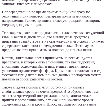
запивать киселем или молоком.
Непосредственно во время приема пищи или сразу по
окончании принимаются препараты поливитаминного
направления. Также, принимать следует резерпин, аспирин,
стероиды, индометацин.
Те лекарства, которые предназначены для лечения желудочной
язвы, изжоги и диспепсии (это антацидные средства),
призваны воздействовать на сам желудок и его среду понижая
содержание кислотности желудочного сока. Поэтому их
предписывается принимать за полчаса до приема пищи.
Кстати, длительное время принимать не рекомендуется
препараты, в которых есть алюминий, так как гидроксид
алюминия, содержащийся в них, мешает правильному
усвоению организмом фосфора. Кроме того, недостаток в еде
фосфатов при длительном приеме данных препаратов может
повлечь за собой размягчение костей.
Также следует помнить, что постоянно принимать
слабительные средства очень вредно. Это обусловлено тем,
что из-за чрезмерной потери жидкости организм может
прийти к обезвоживанию, а также к понижению уровня
содержания калия в крови. Плюс, нарушается усваивание