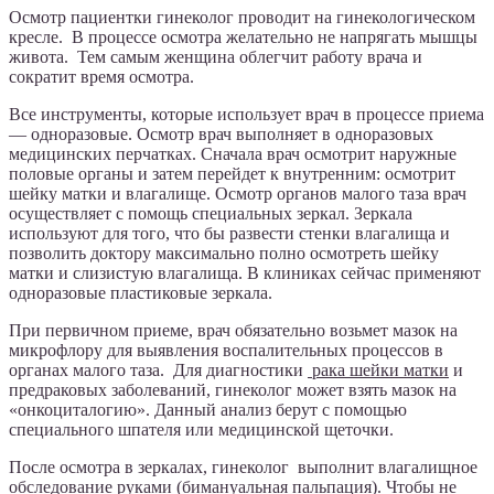
Осмотр пациентки гинеколог проводит на гинекологическом
кресле. В процессе осмотра желательно не напрягать мышцы
живота. Тем самым женщина облегчит работу врача и
сократит время осмотра.
Все инструменты, которые использует врач в процессе приема
— одноразовые. Осмотр врач выполняет в одноразовых
медицинских перчатках. Сначала врач осмотрит наружные
половые органы и затем перейдет к внутренним: осмотрит
шейку матки и влагалище. Осмотр органов малого таза врач
осуществляет с помощь специальных зеркал. Зеркала
используют для того, что бы развести стенки влагалища и
позволить доктору максимально полно осмотреть шейку
матки и слизистую влагалища. В клиниках сейчас применяют
одноразовые пластиковые зеркала.
При первичном приеме, врач обязательно возьмет мазок на
микрофлору для выявления воспалительных процессов в
органах малого таза. Для диагностики
рака шейки матки
и
предраковых заболеваний, гинеколог может взять мазок на
«онкоциталогию». Данный анализ берут с помощью
специального шпателя или медицинской щеточки.
После осмотра в зеркалах, гинеколог выполнит влагалищное
обследование руками (бимануальная пальпация). Чтобы не