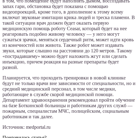
в том, что помещение будут наполнять дымом, воссоздавать
запах гари, обстановка будет показана с помощью
видеопроекций, кроме того, в дополнение к этому всему
включат звуковые имитации крика людей и треска пламени. В
такой ситуации врач должен будет оказать первую
медицинскую помощь роботу Ceasar, который будет на нее
реагировать подобно живому человеку — у него могут
сужаться зрачки, меняться сердечный ритм, может идти кровь
из конечностей или живота. Также робот может издавать
звуки, которые слышно на расстоянии до 120 метров. Такому
«пострадавшему» можно будет наложить жгут или сделать
инъекцию, причем реакция на разные препараты будет
разной.
Планируется, что проходить тренировки в новой клинике
будут не только врачи вне зависимости от специальности, но и
средний медицинский персонал, в том числе медики,
работающие в службе скорой медицинской помощи.
Департамент здравоохранения рекомендовал пройти обучение
на базе Боткинской больницы и работникам других служб —
пожарным, специалистам МЧС, полицейским, социальным
работникам и так далее.
Источник: medportal.ru
Понравилась статья?