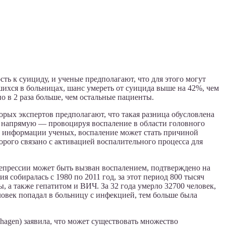
ь к суициду, и ученые предполагают, что для этого могут
ихся в больницах, шанс умереть от суицида выше на 42%, чем
 в 2 раза больше, чем остальные пациенты.
орых экспертов предполагают, что такая разница обусловлена
я напрямую — провоцируя воспаление в области головного
, по информации ученых, воспаление может стать причиной
рого связано с активацией воспалительного процесса для
 депрессии может быть вызван воспалением, подтверждено на
собиралась с 1980 по 2011 год, за этот период 800 тысяч
 а также гепатитом и ВИЧ. За 32 года умерло 32700 человек,
ловек попадал в больницу с инфекцией, тем больше была
nhagen) заявила, что может существовать множество