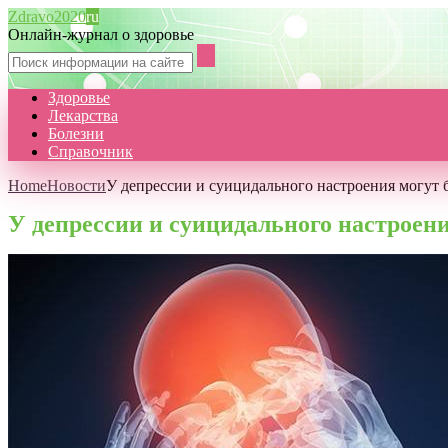
Zdravo2020
ru
Онлайн-журнал о здоровье
Здоровье
Лекарства
Болезни
Справочник
Home
Новости
У депрессии и суицидального настроения могут
У депрессии и суицидального настроен