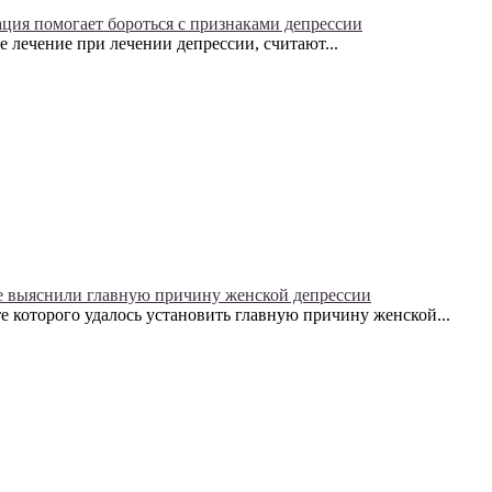
ция помогает бороться с признаками депрессии
 лечение при лечении депрессии, считают...
 выяснили главную причину женской депрессии
е которого удалось установить главную причину женской...