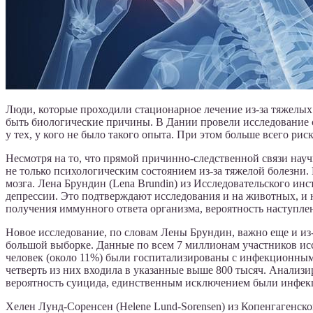
Люди, которые проходили стационарное лечение из-за тяжелых
быть биологические причины. В Дании провели исследование с
у тех, у кого не было такого опыта. При этом больше всего р
Несмотря на то, что прямой причинно-следственной связи науч
не только психологическим состоянием из-за тяжелой болезни
мозга. Лена Брундин (Lena Brundin) из Исследовательского инс
депрессии. Это подтверждают исследования и на животных, и н
получения иммунного ответа организма, вероятность наступле
Новое исследование, по словам Лены Брундин, важно еще и из-
большой выборке. Данные по всем 7 миллионам участников исс
человек (около 11%) были госпитализированы с инфекционными
четверть из них входила в указанные выше 800 тысяч. Анализи
вероятность суицида, единственным исключением были инфек
Хелен Лунд-Соренсен (Helene Lund-Sorensen) из Копенгагенског