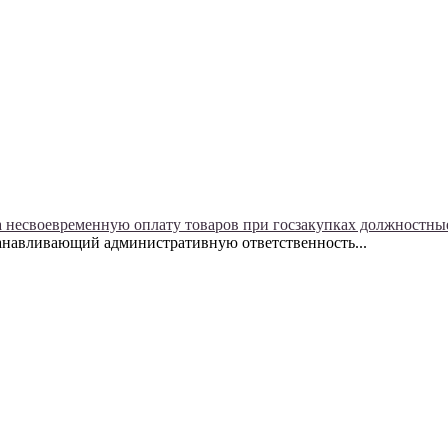
а несвоевременную оплату товаров при госзакупках должностн
танавливающий административную ответственность...