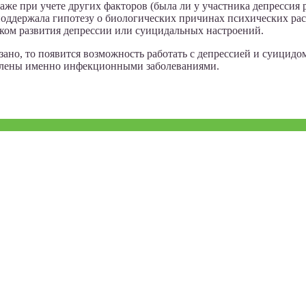
е при учете других факторов (была ли у участника депрессия ра
оддержала гипотезу о биологических причинах психических рас
ком развития депрессии или суицидальных настроений.
ано, то появится возможность работать с депрессией и суицидом
овлены именно инфекционными заболеваниями.