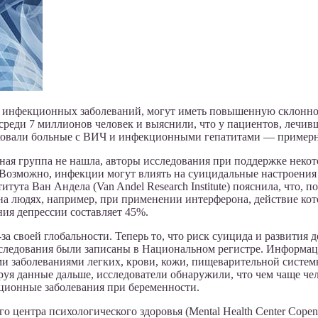
 инфекционных заболеваний, могут иметь повышенную склонност
реди 7 миллионов человек и выяснили, что у пациентов, лечивш
исковали больные с ВИЧ и инфекционными гепатитами — примерно
ная группа не нашла, авторы исследования при поддержке некот
. Возможно, инфекции могут влиять на суицидальные настроени
титута Ван Андела (Van Andel Research Institute) пояснила, что
а людях, например, при применении интерферона, действие кото
ния депрессии составляет 45%.
за своей глобальности. Теперь то, что риск суицида и развития
ледования были записаны в Национальном регистре. Информация 
 заболеваниями легких, крови, кожи, пищеварительной системы,
руя данные дальше, исследователи обнаружили, что чем чаще че
ционные заболевания при беременности.
о центра психологического здоровья (Mental Health Center Cope