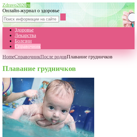
Zdravo2020
ru
Онлайн-журнал о здоровье
Здоровье
Лекарства
Болезни
Справочник
Home
Справочник
После родов
Плавание грудничков
Плавание грудничков