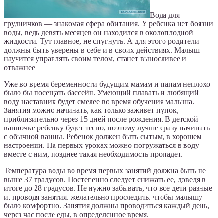
Вода для
грудничков — знакомая сфера обитания. У ребенка нет боязни
воды, ведь девять месяцев он находился в околоплодной
жидкости. Тут главное, не спугнуть. А для этого родители
должны быть уверены в себе и в своих действиях. Малыш
научится управлять своим телом, станет выносливее и
отважнее.
Уже во время беременности будущим мамам и папам неплохо
было бы посещать бассейн. Умеющий плавать и любящий
воду наставник будет смелее во время обучения малыша.
Занятия можно начинать, как только заживет пупок,
приблизительно через 15 дней после рождения. В детской
ванночке ребенку будет тесно, поэтому лучше сразу начинать
с обычной ванны. Ребенок должен быть сытым, в хорошем
настроении. На первых уроках можно погружаться в воду
вместе с ним, позднее такая необходимость пропадет.
Температура воды во время первых занятий должна быть не
выше 37 градусов. Постепенно следует снижать ее, доведя в
итоге до 28 градусов. Не нужно забывать, что все дети разные
и, проводя занятия, желательно проследить, чтобы малышу
было комфортно. Занятия должны проводиться каждый день,
через час после еды, в определенное время.