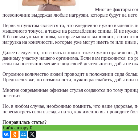
Многие факторы сов
позвоночник выдержал любые нагрузки, которые будут на него
Первым пунктом является то, что ежедневно нужно выделять п
мышечного тонуса, а также на расслабление спины. И не нужно
К базовым упражнениям, которые можно выполнять, стоит отне
нагрузка на конечности, которые уже могут иметь те или иные
Далее следует то, что стоять и ходить тоже нужно правильно. 
данному участку нашего организма. Если вам приходится, по р
если вы постоянно меняете вид своей деятельности, дабы не ок
Огромное количество людей проводит в положении сидя большую
Предплечья же, по возможности, нужно расслабить, дабы они н
Многие современные офисные стулья создаются по тому принци
не стоит.
Но, в любом случае, необходимо помнить, что наше здоровье, п
пересмотреть свои взгляды на то, как именно вы проводите бо
Понравилась статья?
Лайк автору
0