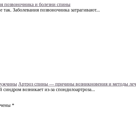
ия позвоночника и болезни спины
е так. Заболевания позвоночника затрагивают...
мужчины
Артроз спины — причины возникновения и методы ле
 синдром возникает из-за спондилоартроза...
ечены
*