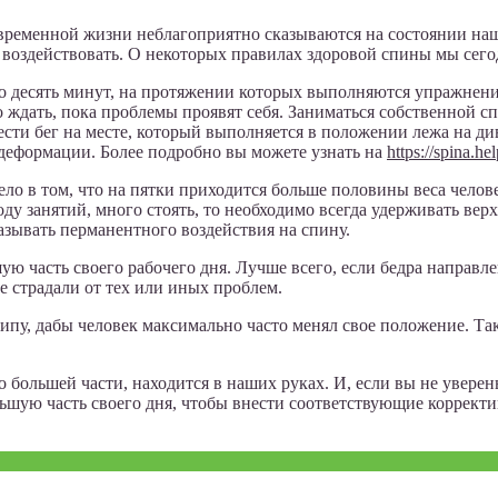
ременной жизни неблагоприятно сказываются на состоянии нашей
 воздействовать. О некоторых правилах здоровой спины мы сего
о десять минут, на протяжении которых выполняются упражнени
 ждать, пока проблемы проявят себя. Заниматься собственной сп
сти бег на месте, который выполняется в положении лежа на ди
 деформации. Более подробно вы можете узнать на
https://spina.hel
Дело в том, что на пятки приходится больше половины веса челов
оду занятий, много стоять, то необходимо всегда удерживать ве
азывать перманентного воздействия на спину.
 часть своего рабочего дня. Лучше всего, если бедра направле
е страдали от тех или иных проблем.
пу, дабы человек максимально часто менял свое положение. Та
о большей части, находится в наших руках. И, если вы не уверен
льшую часть своего дня, чтобы внести соответствующие корректи