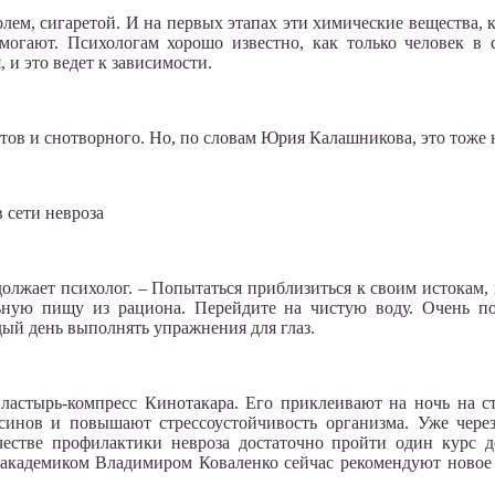
олем, сигаретой. И на первых этапах эти химические вещества,
омогают. Психологам хорошо известно, как только человек в 
 и это ведет к зависимости.
тов и снотворного. Но, по словам Юрия Калашникова, это тоже 
в сети невроза
одолжает психолог. – Попытаться приблизиться к своим истокам, 
льную пищу из рациона. Перейдите на чистую воду. Очень п
ый день выполнять упражнения для глаз.
пластырь-компресс Кинотакара. Его приклеивают на ночь на с
синов и повышают стрессоустойчивость организма. Уже через
ачестве профилактики невроза достаточно пройти один курс
 академиком Владимиром Коваленко сейчас рекомендуют новое 