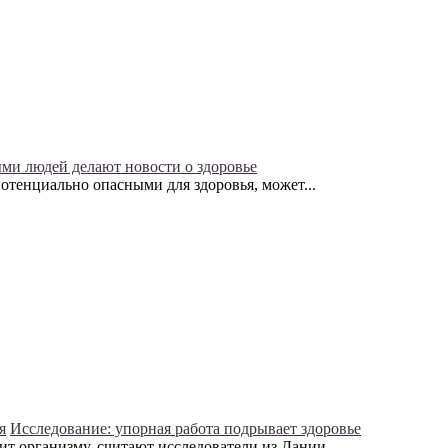
ми людей делают новости о здоровье
отенциально опасными для здоровья, может...
я
Исследование: упорная работа подрывает здоровье
т организму, считают исследователи из Дании...