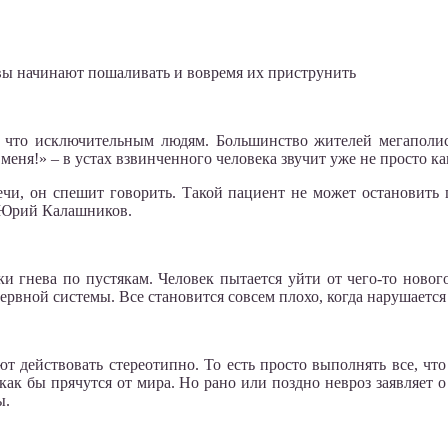
ервы начинают пошаливать и вовремя их приструнить
ве что исключительным людям. Большинство жителей мегаполи
еня!» – в устах взвинченного человека звучит уже не просто ка
ечи, он спешит говорить. Такой пациент не может остановить п
к Юрий Калашников.
 гнева по пустякам. Человек пытается уйти от чего-то нового,
ервной системы. Все становится совсем плохо, когда нарушается
т действовать стереотипно. То есть просто выполнять все, чт
как бы прячутся от мира. Но рано или поздно невроз заявляет о
ы.