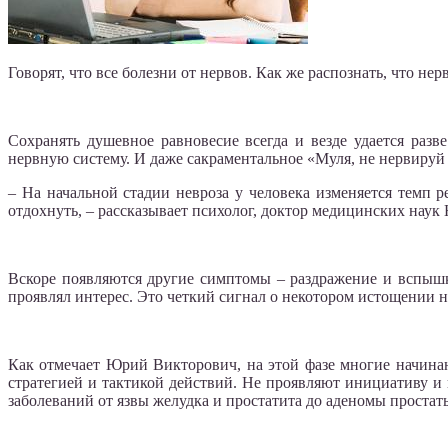
Говорят, что все болезни от нервов. Как же распознать, что н
Сохранять душевное равновесие всегда и везде удается раз
нервную систему. И даже сакраментальное «Муля, не нервируй м
– На начальной стадии невроза у человека изменяется темп р
отдохнуть, – рассказывает психолог, доктор медицинских нау
Вскоре появляются другие симптомы – раздражение и вспышки
проявлял интерес. Это четкий сигнал о некотором истощении н
Как отмечает Юрий Викторович, на этой фазе многие начинаю
стратегией и тактикой действий. Не проявляют инициативу и 
заболеваний от язвы желудка и простатита до аденомы простат