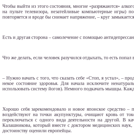
Чтобы выйти из этого состояния, многие «разряжаются» алког
на пульте телевизора, незатейливые компьютерные игры) п
повторяется и вроде бы снимает напряжение, – круг замыкается,
Есть и другая сторона – самолечение с помощью антидепрессан
Что же делать, если человек разучился отдыхать, то есть попал 
– Нужно начать с того, что сказать себе «Стоп, я устал», – пр
некое состояние здоровья. Для начала исключите ненатура
использовать систему йогов). Немного подкачать мышцы. Кажд
Хорошо себя зарекомендовало и новое японское средство – 
воздействуют на точки акупунктуры, очищают кровь от ток
переключаться с одного вида деятельности на другой. В к
Калашникова, который вместе с доктором медицинских наук,
достоинству оценили европейцы.