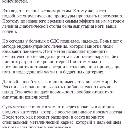
конечностей.
Это ведет к очень высоким рискам. К тому же, часто
подобные хирургические процедуры проводить невозможно.
Поэтому до недавнего времени самым эффективным методом
лечения диабетической стопы была ампутация ноги выше
голени.
Но сегодня у больных с СДС появилась надежда. Речь идет о
методе эндовакулряного лечения, который многие люди
называют панацеей. Этот метод позволяет проводить
вмешательство не вводя пациента в состояние наркоза, без
лишних разрезов и кровопотери. При этом можно
восстановить не только артерии в голенях, но и приводящие
пути в подвздошной части и в бедренных артериях.
Данный способ уже активно применяется во всем мире. В
России его стали использовать приблизительно пять лет
назад. Это лечение дает возможность вообще отказать от
ампутации конечностей.
Суть методы состоит в том, что через проколы в артерии
вводятся катетеры, которые восстанавливают просвет сосуда.
После того, как просвет расширен в сосуд вводится
специальный металлический каркас, который в дальнейшем
не позволяет просвету закрываться.