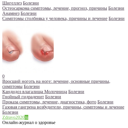
Шигеллез
Болезни
Остеосаркома симптомы, лечение, прогноз, причины
Болезни
Анамнез
Болезни
Симптомы столбняка у человека, причины и лечение
Болезни
0
Вросший ноготь на ноге: лечение, основные причины,
симптомы
Болезни
Кандидоз влагалища Молочница
Болезни
Гнойный гидраденит
Болезни
Проказа симптомы, лечение, диагностика, фото
Болезни
Газовая гангрена возбудители, причины, симптомы и лечение
Болезни
Zdravo2020
ru
Онлайн-журнал о здоровье