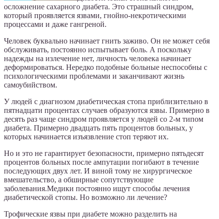
осложнение сахарного диабета. Это страшный синдром,
который проявляется язвами, гнойно-некротическими
процессами и даже гангреной.
Человек буквально начинает гнить заживо. Он не может себя
обслуживать, постоянно испытывает боль. А поскольку
надежды на излечение нет, личность человека начинает
деформироваться. Нередко подобные больные неспособны с
психологическими проблемами и заканчивают жизнь
самоубийством.
У людей с диагнозом диабетическая стопа приблизительно в
пятнадцати процентах случаев образуются язвы. Примерно в
десять раз чаще синдром проявляется у людей со 2-м типом
диабета. Примерно двадцать пять процентов больных, у
которых начинается изъязвление стоп теряют их.
Но и это не гарантирует безопасности, примерно пятьдесят
процентов больных после ампутации погибают в течение
последующих двух лет. И виной тому не хирургическое
вмешательство, а обширные сопутствующие
заболевания.Медики постоянно ищут способы лечения
диабетической стопы. Но возможно ли лечение?
Трофические язвы при диабете можно разделить на