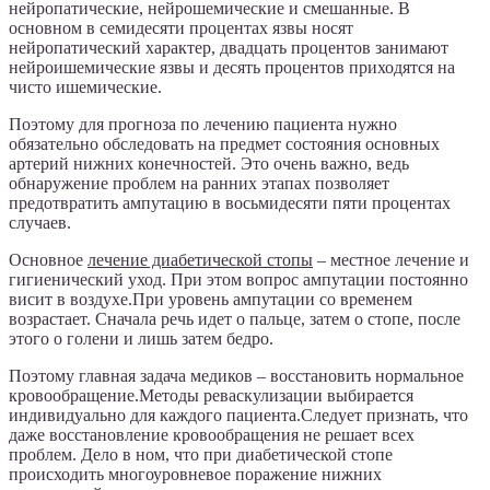
нейропатические, нейрошемические и смешанные. В
основном в семидесяти процентах язвы носят
нейропатический характер, двадцать процентов занимают
нейроишемические язвы и десять процентов приходятся на
чисто ишемические.
Поэтому для прогноза по лечению пациента нужно
обязательно обследовать на предмет состояния основных
артерий нижних конечностей. Это очень важно, ведь
обнаружение проблем на ранних этапах позволяет
предотвратить ампутацию в восьмидесяти пяти процентах
случаев.
Основное
лечение диабетической стопы
– местное лечение и
гигиенический уход. При этом вопрос ампутации постоянно
висит в воздухе.При уровень ампутации со временем
возрастает. Сначала речь идет о пальце, затем о стопе, после
этого о голени и лишь затем бедро.
Поэтому главная задача медиков – восстановить нормальное
кровообращение.Методы реваскулизации выбирается
индивидуально для каждого пациента.Следует признать, что
даже восстановление кровообращения не решает всех
проблем. Дело в ном, что при диабетической стопе
происходить многоуровневое поражение нижних