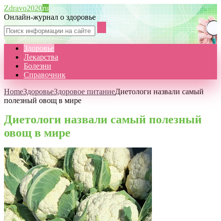
Zdravo2020
ru
Онлайн-журнал о здоровье
Здоровье
Лекарства
Болезни
Справочник
Home
Здоровье
Здоровое питание
Диетологи назвали самый
полезный овощ в мире
Диетологи назвали самый полезный
овощ в мире