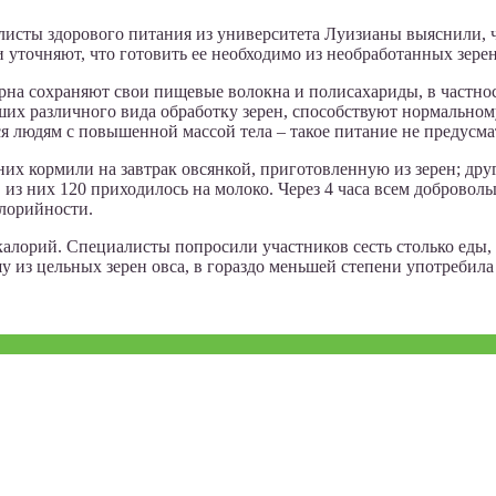
листы здорового питания из университета Луизианы выяснили, 
 уточняют, что готовить ее необходимо из необработанных зерен
ерна сохраняют свои пищевые волокна и полисахариды, в частно
дших различного вида обработку зерен, способствуют нормально
ся людям с повышенной массой тела – такое питание не предусм
них кормили на завтрак овсянкой, приготовленную из зерен; дру
 из них 120 приходилось на молоко. Через 4 часа всем добровол
алорийности.
алорий. Специалисты попросили участников сесть столько еды, 
у из цельных зерен овса, в гораздо меньшей степени употребила