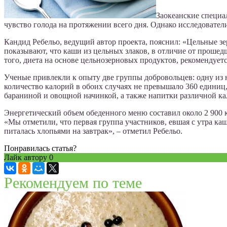
Заокеанские специа
чувство голода на протяжении всего дня. Однако исследователи
Кандид Ребельо, ведущий автор проекта, пояснил: «Цельные з
показывают, что каши из цельных злаков, в отличие от проше
того, диета на основе цельнозерновых продуктов, рекомендует
Ученые привлекли к опыту две группы добровольцев: одну из 
количество калорий в обоих случаях не превышало 360 единиц,
бараниной и овощной начинкой, а также напитки различной к
Энергетический объем обеденного меню составил около 2 900 к
«Мы отметили, что первая группа участников, евшая с утра каш
питалась хлопьями на завтрак», – отметил Ребельо.
Понравилась статья?
Лайк автору
0
Рекомендуем по теме