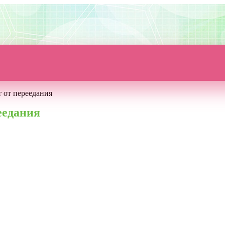
т от переедания
еедания