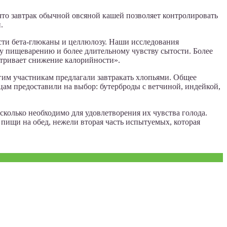
что завтрак обычной овсяной кашей позволяет контролировать
.
сти бета-глюканы и целлюлозу. Наши исследования
му пищеварению и более длительному чувству сытости. Более
атривает снижение калорийности».
гим участникам предлагали завтракать хлопьями. Общее
ьцам предоставили на выбор: бутерброды с ветчиной, индейкой,
сколько необходимо для удовлетворения их чувства голода.
 пищи на обед, нежели вторая часть испытуемых, которая