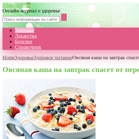
Zdravo2020
ru
Онлайн-журнал о здоровье
Здоровье
Лекарства
Болезни
Справочник
Home
Здоровье
Здоровое питание
Овсяная каша на завтрак спасе
Овсяная каша на завтрак спасет от пер