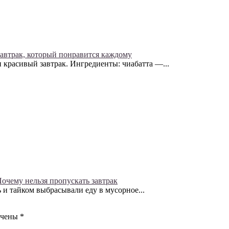
автрак, который понравится каждому
 красивый завтрак. Ингредиенты: чиабатта —...
очему нельзя пропускать завтрак
ь и тайком выбрасывали еду в мусорное...
ечены
*