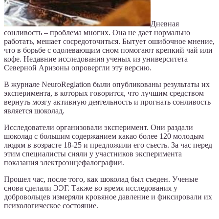
Дневная
сонливость – проблема многих. Она не дает нормально
работать, мешает сосредоточиться. Бытует ошибочное мнение,
что в борьбе с одолевающим сном помогают крепкий чай или
кофе. Недавние исследования ученых из университета
Северной Аризоны опровергли эту версию.
В журнале NeuroReglation были опубликованы результаты их
эксперимента, в которых говорится, что лучшим средством
вернуть мозгу активную деятельность и прогнать сонливость
является шоколад.
Исследователи организовали эксперимент. Они раздали
шоколад с большим содержанием какао более 120 молодым
людям в возрасте 18-25 и предложили его съесть. За час перед
этим специалисты сняли у участников эксперимента
показания электроэнцефалографии.
Прошел час, после того, как шоколад был съеден. Ученые
снова сделали ЭЭГ. Также во время исследования у
добровольцев измеряли кровяное давление и фиксировали их
психологическое состояние.