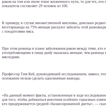
раком на том или ином этапе жизненного пути, то для тех, кто н
показатель составляет 29 человек из 100.
К примеру, в случае множественной миеломы, довольно редкого
вегетарианцы на 75% меньше рискуют заболеть этой разновидн
с поедателями мяса.
При этом разница в плане заболевания раком между теми, кто е
употребляющими в пишу рыбу оказалась меньше, чем разница 
мясоедами.
Профессор Тим Кей, руководивший исследованием, заявил, что
основании нельзя сделать однозначные выводы.
«На данный момент факты, установленные в ходе исследования
для того, чтобы добиваться внесения особенно серьезных измен
кто придерживается средней сбалансированной диеты», — сказ