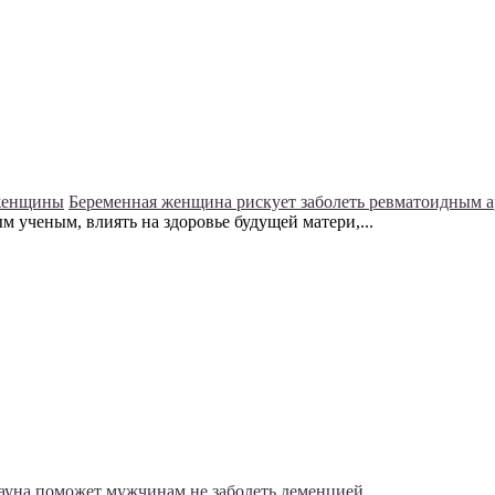
женщины
Беременная женщина рискует заболеть ревматоидным 
 ученым, влиять на здоровье будущей матери,...
ауна поможет мужчинам не заболеть деменцией