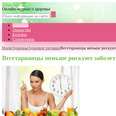
Zdravo2020
ru
Онлайн-журнал о здоровье
Здоровье
Лекарства
Болезни
Справочник
Home
Здоровье
Здоровое питание
Вегетарианцы меньше рискуют
Вегетарианцы меньше рискуют заболет