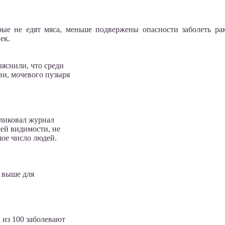
ые не едят мяса, меньше подвержены опасности заболеть рако
ек.
яснили, что среди
ви, мочевого пузыря
бликовал журнал
всей видимости, не
шое число людей.
а выше для
 из 100 заболевают