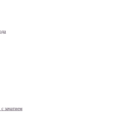
ода
с зачатием