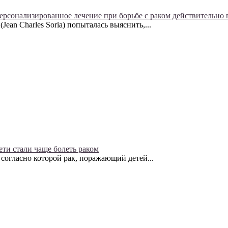
ерсонализированное лечение при борьбе с раком действительно 
an Charles Soria) попыталась выяснить,...
ети стали чаще болеть раком
согласно которой рак, поражающий детей...