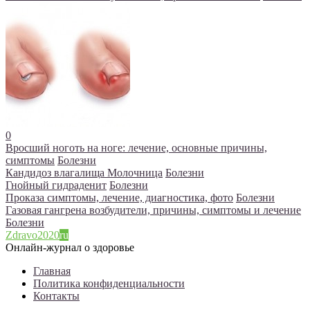
0
Вросший ноготь на ноге: лечение, основные причины,
симптомы
Болезни
Кандидоз влагалища Молочница
Болезни
Гнойный гидраденит
Болезни
Проказа симптомы, лечение, диагностика, фото
Болезни
Газовая гангрена возбудители, причины, симптомы и лечение
Болезни
Zdravo2020
ru
Онлайн-журнал о здоровье
Главная
Политика конфиденциальности
Контакты