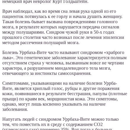
немецкий врач невролог Курт Голдьштейн.
Врач наблюдал, как во время сна левая рука одной из его
пациенток потянулась к ее горлу и начала душить женщину.
Такая болезнь бывает вызвана повреждениями головного
мозга, в результате которых нарушается передача сигналов
между полушариями. Синдром чужой руки в 50-х годах
прошлого столетия часто возникал после лечения эпилепсии
методом рассечения полушарий мозга.
Болезнь Уррбаха-Вите часто называют синдромом «храброго
льва». Это генетическое заболевание характеризуется полным
отсутствием страха у человека, вызванным вовсе не чертами
характера, а разрушением миндалевидного тела мозга,
отвечающего за инстинкты самосохранения.
Симптомами, указывающими на наличие болезни Уррба-
Вите, является хриплый голос, рубцы и другие поражения
кожи, появившиеся в результате бесстрашия, папулы (плотные
прыщи) по краям век, морщинистая кожа. Эти симптомы,
однако, могут лишь косвенно указывать на наличие
заболевания.
Напугать людей с синдромом Уррбаха-Вите можно только
тем, что поместить их в среду с содержанием СО2
(углекислого газа) примерно 35%. Вот тогда у больных