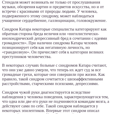
Стендаля может возникать не только от прослушивания
музыки, обозрения картин и предметов искусства, но и от
встречи с красивыми от природы людьми. У человека,
подверженного этому синдрому, может наблюдаться
учащенное сердцебиение, галлюцинации, головокружение.
Синдром Катара некоторые специалисты категорируют как
обратная сторона бреда величия или «нигилистически-
инохондрический депрессивный бред в сочетании с идеями
громадности». При наличии синдрома Катара человек
позиционирует себя как негативную личность, но
«грандиозную». Он причисляет себя к категории великих
преступников человечества.
В некоторых случаях больные с синдромов Катара считают,
что они уже давно умерли, что теперь их ждет суд за все
громадные грехи, которые они совершили при жизни. Как
правило, такой синдром сочетается с шизоаффективными
расстройствами, старческими психозами, депрессиями.
Синдром чужой руки диагностируется вследствие
наблюдения у человека поведения, характеризующегося тем,
что одна или две его руки не подчиняются командам мозга, а
действуют сами по себе. Такой синдром наблюдается у
некоторых эпилептиков. Впервые этот синдром описал