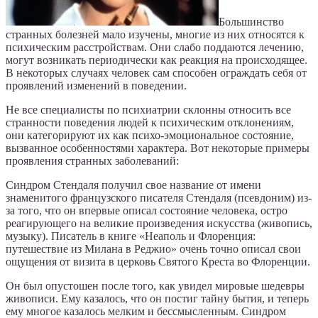
Большинство
странных болезней мало изучены, многие из них относятся к
психическим расстройствам. Они слабо поддаются лечению,
могут возникать периодически как реакция на происходящее.
В некоторых случаях человек сам способен ограждать себя от
проявлений изменений в поведении.
Не все специалисты по психиатрии склонны относить все
странности поведения людей к психическим отклонениям,
они категорируют их как психо-эмоциональное состояние,
вызванное особенностями характера. Вот некоторые примеры
проявления странных заболеваний:
Синдром Стендаля получил свое название от имени
знаменитого французского писателя Стендаля (псевдоним) из-
за того, что он впервые описал состояние человека, остро
реагирующего на великие произведения искусства (живопись,
музыку). Писатель в книге «Неаполь и Флоренция:
путешествие из Милана в Реджио» очень точно описал свои
ощущения от визита в церковь Святого Креста во Флоренции.
Он был опустошен после того, как увидел мировые шедевры
живописи. Ему казалось, что он постиг тайну бытия, и теперь
ему многое казалось мелким и бессмысленным. Синдром