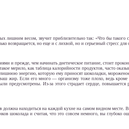
х лишним весом, звучит приблизительно так: «Что бы такого съ
ько возвращается, но еще и с лихвой, но и серьезный стресс для 
иями и прежде, чем начинать диетическое питание, стоит прокон
акое мерило, как таблица калорийности продуктов, часто оказывае
ть лишнюю энергию, которую ему приносят шоколадки, мороженое 
ваш жир. Если его много — организму тоже плохо, ведь кроме 
были предусмотрены. Из-за этого страдает сердце, повышается 
в должна находиться на каждой кухне на самом видном месте. 
чков шоколада и считая, что это совсем немного, вы глубоко о