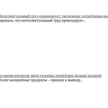
нтеллектуальный труд провоцирует увеличение потребления к
ировала, что интеллектуальный труд провоцирует...
о время кризисов люди склонны потреблять больше калорий
более калорийные продукты – пришли к выводу...