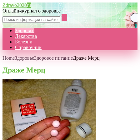
Zdravo2020
ru
Онлайн-журнал о здоровье
Здоровье
Лекарства
Болезни
Справочник
Home
Здоровье
Здоровое питание
Драже Мерц
Драже Мерц